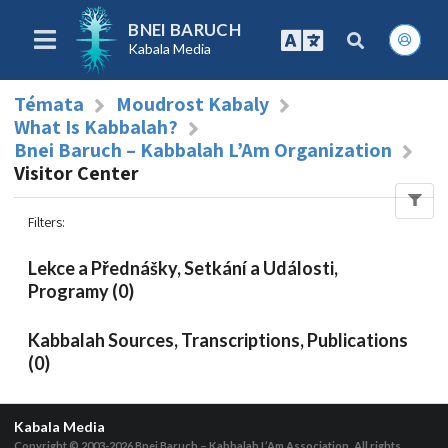
BNEI BARUCH
Kabala Media
Témata
Moudrost Kabaly
What Is Kabbalah?
Bnei Baruch – Kabbalah L’Am Organization
Visitor Center
Filters
:
Lekce a Přednášky, Setkání a Události,
Programy (0)
Kabbalah Sources, Transcriptions, Publications
(0)
Kabala Media
Copyright © 2003-2026
Bnei Baruch – Kabbalah L’Am Association, All rights