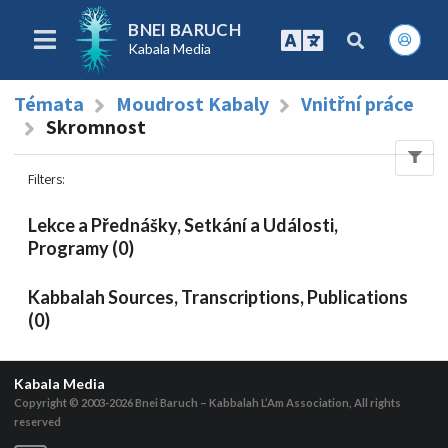
BNEI BARUCH
Kabala Media
Témata
Moudrost Kabaly
Vnitřní práce
Skromnost
Filters
:
Lekce a Přednášky, Setkání a Události,
Programy (0)
Kabbalah Sources, Transcriptions, Publications
(0)
Kabala Media
Copyright © 2003-2026
Bnei Baruch – Kabbalah L’Am Association, All rights
reserved