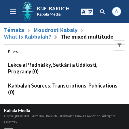
BNEI BARUCH
Kabala Media
Témata
Moudrost Kabaly
What Is Kabbalah?
The mixed multitude
Filters
:
Lekce a Přednášky, Setkání a Události,
Programy (0)
Kabbalah Sources, Transcriptions, Publications
(0)
Kabala Media
Copyright © 2003-2026
Bnei Baruch – Kabbalah L’Am Association, All rights
reserved