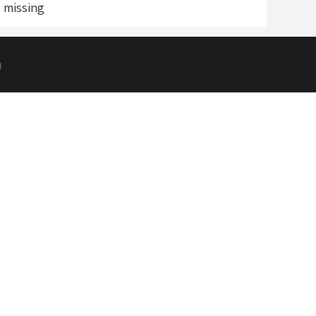
s missing
d