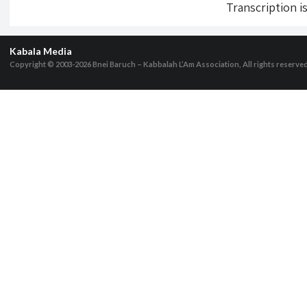
Transcription i
Kabala Media
Copyright © 2003-2026
Bnei Baruch – Kabbalah L’Am Association, All rights reserve