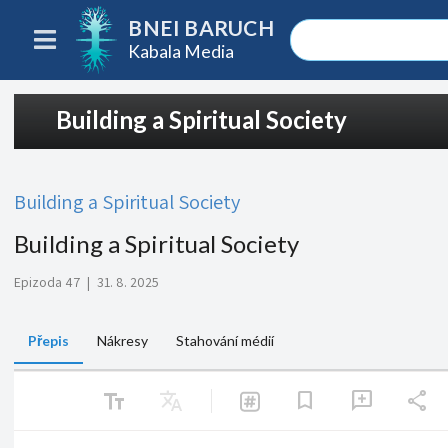
BNEI BARUCH
Kabala Media
Building a Spiritual Society
Building a Spiritual Society
Building a Spiritual Society
Epizoda 47
|
31. 8. 2025
Přepis
Nákresy
Stahování médií
text_fields
Translate
share
bookmark
add_comment