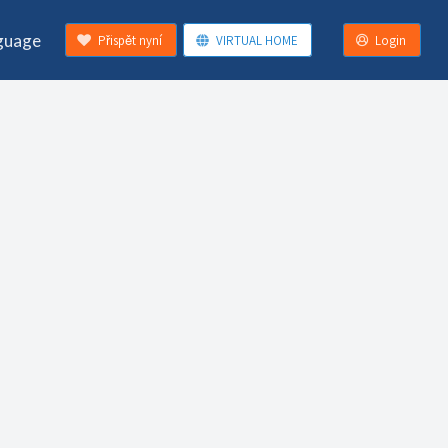
guage
Přispět nyní
VIRTUAL HOME
Login