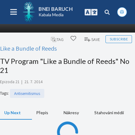
BNEI BARUCH
Kabala Media
SUBSCRIBE
TAG
SAVE
Like a Bundle of Reeds
TV Program "Like a Bundle of Reeds" No
21
Epizoda 21
|
21. 7. 2014
Tags
:
Antisemitismus
Up Next
Přepis
Nákresy
Stahování médií