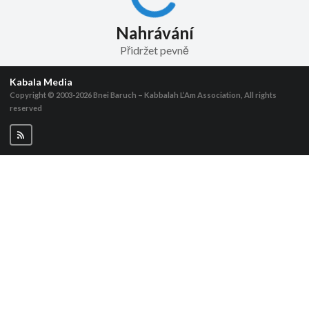
Nahrávání
Přidržet pevně
Kabala Media
Copyright © 2003-2026
Bnei Baruch – Kabbalah L’Am Association, All rights
reserved