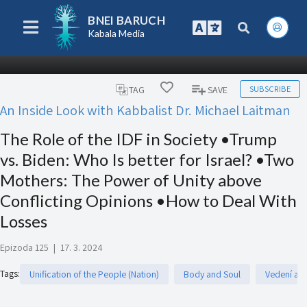
BNEI BARUCH
Kabala Media
SUBSCRIBE
TAG
SAVE
An Inside Look with Kabbalist Dr. Michael Laitman
The Role of the IDF in Society •Trump
vs. Biden: Who Is better for Israel? •Two
Mothers: The Power of Unity above
Conflicting Opinions •How to Deal With
Losses
Epizoda 125
|
17. 3. 2024
Tags
:
Unification of the People (Nation)
Body and Soul
Vedení a ř