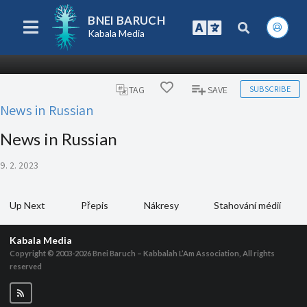
BNEI BARUCH
Kabala Media
SUBSCRIBE
TAG
SAVE
News in Russian
News in Russian
9. 2. 2023
Up Next
Přepis
Nákresy
Stahování médií
Kabala Media
Copyright © 2003-2026
Bnei Baruch – Kabbalah L’Am Association, All rights
reserved