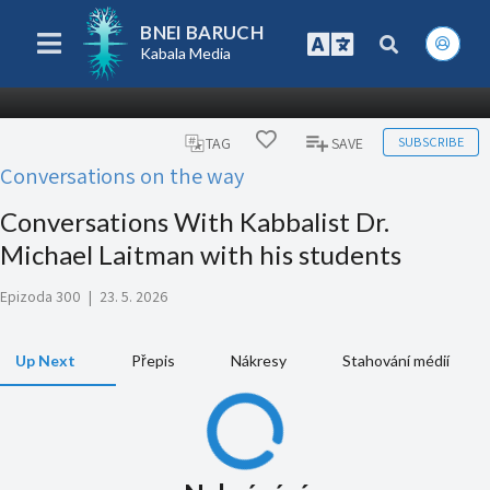
BNEI BARUCH
Kabala Media
SUBSCRIBE
TAG
SAVE
Conversations on the way
Conversations With Kabbalist Dr.
Michael Laitman with his students
Epizoda 300
|
23. 5. 2026
Up Next
Přepis
Nákresy
Stahování médií