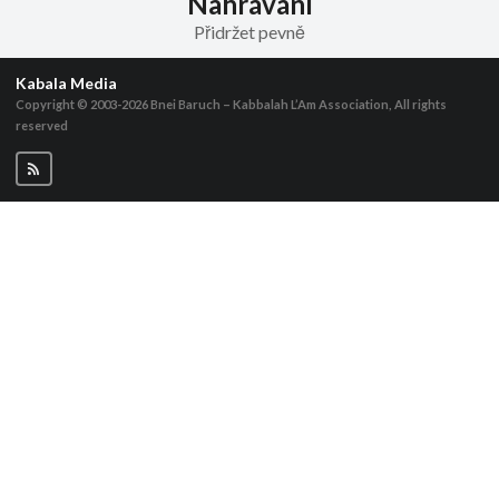
Nahrávání
Přidržet pevně
Kabala Media
Copyright © 2003-2026
Bnei Baruch – Kabbalah L’Am Association, All rights
reserved