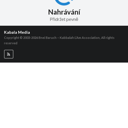
Nahrávání
Přidržet pevně
Kabala Media
Copyright © 2003-2026
Bnei Baruch – Kabbalah L’Am Association, All rights
reserved