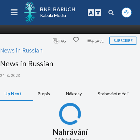
BNEI BARUCH
Kabala Media
SUBSCRIBE
TAG
SAVE
News in Russian
News in Russian
24. 8. 2023
Up Next
Přepis
Nákresy
Stahování médií
Nahrávání
Přidržet pevně