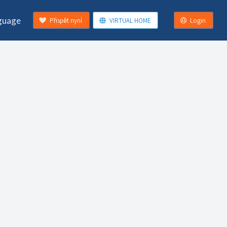
guage
Přispět nyní
VIRTUAL HOME
Login