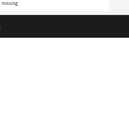
s missing
d