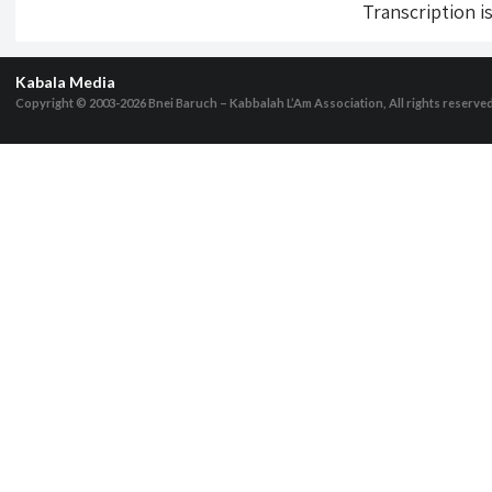
Transcription i
Kabala Media
Copyright © 2003-2026
Bnei Baruch – Kabbalah L’Am Association, All rights reserve