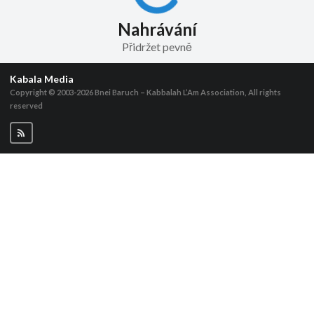
Nahrávání
Přidržet pevně
Kabala Media
Copyright © 2003-2026
Bnei Baruch – Kabbalah L’Am Association, All rights
reserved