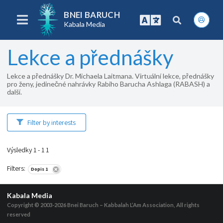
BNEI BARUCH
Kabala Media
Lekce a přednášky
Lekce a přednášky Dr. Michaela Laitmana. Virtuální lekce, přednášky
pro ženy, jedinečné nahrávky Rabiho Barucha Ashlaga (RABASH) a
další.
Filter by interests
Výsledky 1 - 1 1
Filters
:
Dopis 1
Kabala Media
Copyright © 2003-2026
Bnei Baruch – Kabbalah L’Am Association, All rights
reserved