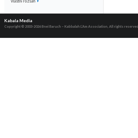
Vlastní rozsah
Kabala Media
Copyright © 2003-2026
Bnei Baruch – Kabbalah L’Am Association, All rights reserve