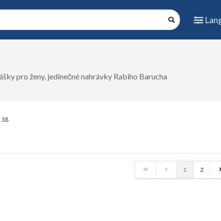
Lan
nášky pro ženy, jedinečné nahrávky Rabiho Barucha
0 38
1
2