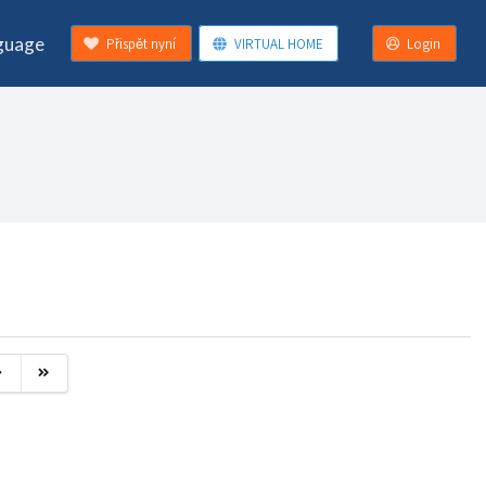
guage
Přispět nyní
VIRTUAL HOME
Login