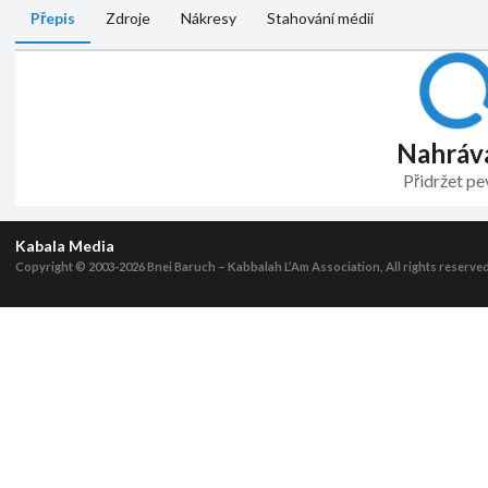
Přepis
Zdroje
Nákresy
Stahování médií
Nahráv
Přidržet p
Kabala Media
Copyright © 2003-2026
Bnei Baruch – Kabbalah L’Am Association, All rights reserve