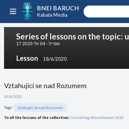
BNEI BARUCH
Kabala Media
Series of lessons on the topic:
17 אפריל - 04 יולי 2020
Lesson
18/6/2020
Vztahující se nad Rozumem
18/6/2020
Tags
:
Vztahující se nad Rozumem
To all the lessons of the collection:
Concerning Above Reason 2020