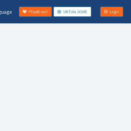
guage
Přispět nyní
VIRTUAL HOME
Login