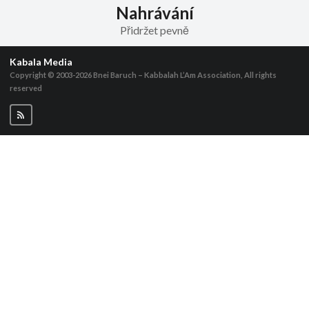
Nahrávání
Přidržet pevně
Kabala Media
Copyright © 2003-2026
Bnei Baruch – Kabbalah L’Am Association, All rights
reserved