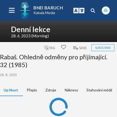
BNEI BARUCH
Kabala Media
Denní lekce
28. 6. 2023 (Morning)
SUBSCRIBE
TAG
SAVE
Rabaš. Ohledně odměny pro přijímající.
32 (1985)
28. 6. 2023
Up Next
Přepis
Zdroje
Nákresy
Stahování médií