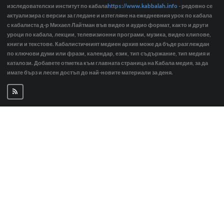
изследователски институт по кабала
https://www.kabbalah.info
- редовно се
актуализира с версии за гледане и изтегляне на ежедневния урок по кабала
с кабалиста д-р Михаел Лайтман във видео и аудио формат, както и други
уроци по кабала, лекции, телевизионни програми, музика, видео клипове,
книги и текстове. Кабалистичният медиен архив може да бъде разглеждан
по ключови думи или фрази, календар, език, тип съдържание, тип медия и
каталози. Добавете отметка към главната страница на Кабала медия, за да
имате бърз и лесен достъп до най-новите материали за деня.