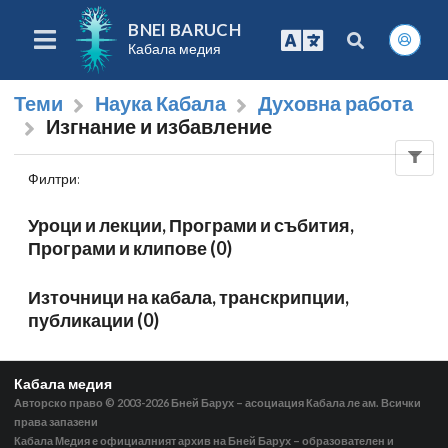
BNEI BARUCH
Кабала медия
Теми
Наука Кабала
Духовна работа
Изгнание и избавление
Филтри
:
Уроци и лекции, Програми и събития,
Програми и клипове (0)
Източници на кабала, транскрипции,
публикации (0)
Кабала медия
Авторско право © 2003-2026
Бней Барух – асоциация Кабала ле ам. Всички
права запазени
Кабала Медия е официалният архив на Бней Барух – образователен и