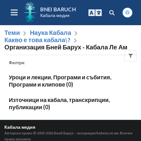
BNEI BARUCH
Кабала медия
Теми
Наука Кабала
Какво е това кабала\?
Организация Бней Барух - Кабала Ле Ам
Филтри
:
Уроци и лекции, Програми и събития,
Програми и клипове (0)
Източници на кабала, транскрипции,
публикации (0)
Кабала медия
Авторско право © 2003-2026
Бней Барух – асоциация Кабала ле ам. Всички
права запазени