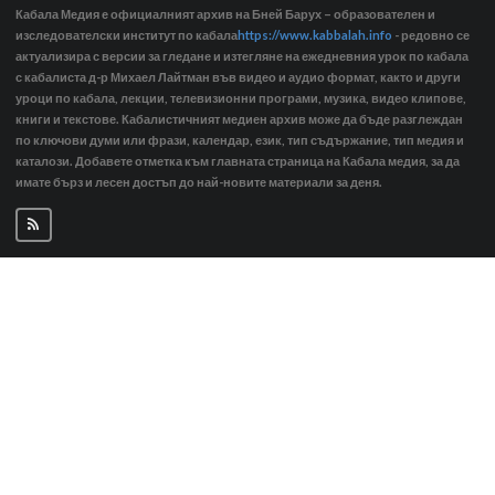
Кабала Медия е официалният архив на Бней Барух – образователен и
изследователски институт по кабала
https://www.kabbalah.info
- редовно се
актуализира с версии за гледане и изтегляне на ежедневния урок по кабала
с кабалиста д-р Михаел Лайтман във видео и аудио формат, както и други
уроци по кабала, лекции, телевизионни програми, музика, видео клипове,
книги и текстове. Кабалистичният медиен архив може да бъде разглеждан
по ключови думи или фрази, календар, език, тип съдържание, тип медия и
каталози. Добавете отметка към главната страница на Кабала медия, за да
имате бърз и лесен достъп до най-новите материали за деня.