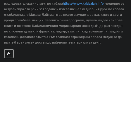
изследователски институт по кабала
https://www.kabbalah.info
- редовно се
актуализира с версии за гледане и изтегляне на ежедневния урок по кабала
с кабалиста д-р Михаел Лайтман във видео и аудио формат, както и други
уроци по кабала, лекции, телевизионни програми, музика, видео клипове,
книги и текстове. Кабалистичният медиен архив може да бъде разглеждан
по ключови думи или фрази, календар, език, тип съдържание, тип медия и
каталози. Добавете отметка към главната страница на Кабала медия, за да
имате бърз и лесен достъп до най-новите материали за деня.