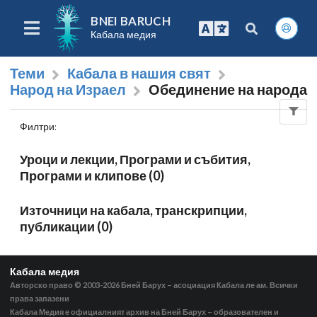
BNEI BARUCH
Кабала медия
Теми
Кабала в нашия свят
Народ на Израел
Обединение на народа
Филтри
:
Уроци и лекции, Програми и събития,
Програми и клипове (0)
Източници на кабала, транскрипции,
публикации (0)
Кабала медия
Авторско право © 2003-2026
Бней Барух – асоциация Кабала ле ам. Всички
права запазени
Кабала Медия е официалният архив на Бней Барух – образователен и