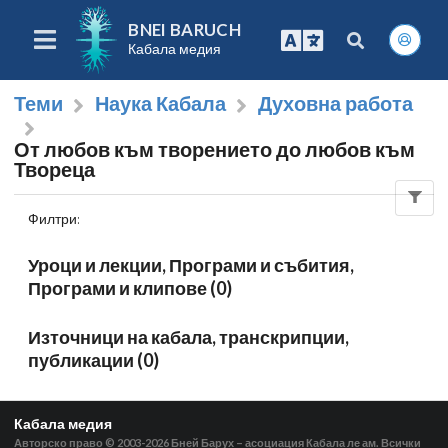
BNEI BARUCH
Кабала медия
Теми
Наука Кабала
Духовна работа
От любов към творението до любов към
Твореца
Филтри
:
Уроци и лекции, Програми и събития,
Програми и клипове (0)
Източници на кабала, транскрипции,
публикации (0)
Кабала медия
Авторско право © 2003-2026
Бней Барух – асоциация Кабала ле ам. Всички