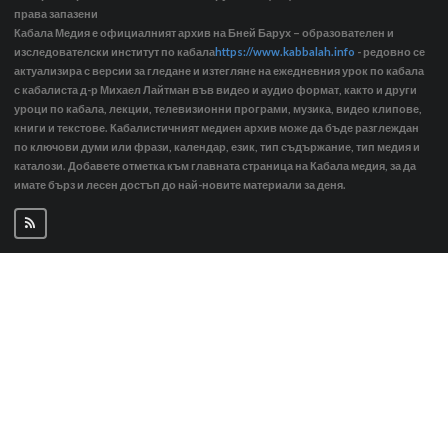
права запазени
Кабала Медия е официалният архив на Бней Барух – образователен и
изследователски институт по кабала
https://www.kabbalah.info
- редовно се
актуализира с версии за гледане и изтегляне на ежедневния урок по кабала
с кабалиста д-р Михаел Лайтман във видео и аудио формат, както и други
уроци по кабала, лекции, телевизионни програми, музика, видео клипове,
книги и текстове. Кабалистичният медиен архив може да бъде разглеждан
по ключови думи или фрази, календар, език, тип съдържание, тип медия и
каталози. Добавете отметка към главната страница на Кабала медия, за да
имате бърз и лесен достъп до най-новите материали за деня.