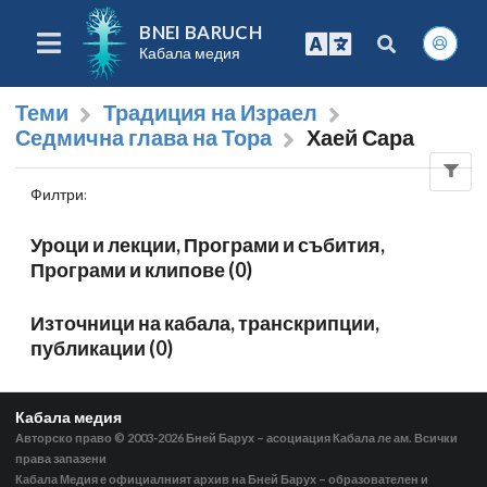
BNEI BARUCH
Кабала медия
Теми
Традиция на Израел
Седмична глава на Тора
Хаей Сара
Филтри
:
Уроци и лекции, Програми и събития,
Програми и клипове (0)
Източници на кабала, транскрипции,
публикации (0)
Кабала медия
Авторско право © 2003-2026
Бней Барух – асоциация Кабала ле ам. Всички
права запазени
Кабала Медия е официалният архив на Бней Барух – образователен и