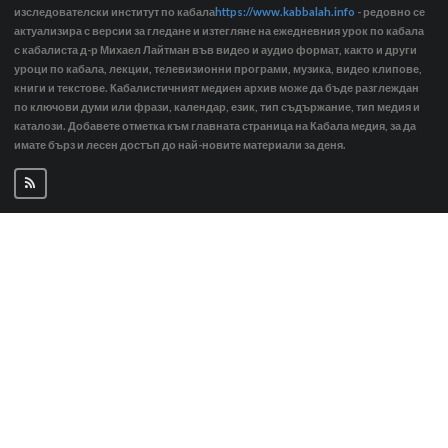
изследователски институт по кабала
https://www.kabbalah.info
- редовно се
актуализира с версии за гледане и изтегляне на ежедневния урок по кабала
с кабалиста д-р Михаел Лайтман във видео и аудио формат, както и други
уроци по кабала, лекции, телевизионни програми, музика, видео клипове,
книги и текстове. Кабалистичният медиен архив може да бъде разглеждан
по ключови думи или фрази, календар, език, тип съдържание, тип медия и
каталози. Добавете отметка към главната страница на Кабала медия, за да
имате бърз и лесен достъп до най-новите материали за деня.