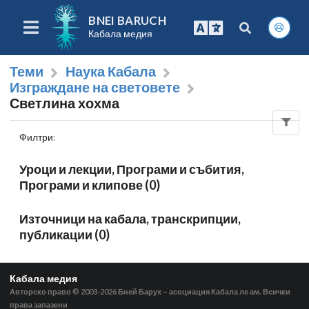
BNEI BARUCH
Кабала медия
Теми
Наука Кабала
Изграждане на световете
Светлина хохма
Филтри
:
Уроци и лекции, Програми и събития,
Програми и клипове (0)
Източници на кабала, транскрипции,
публикации (0)
Кабала медия
Авторско право © 2003-2026
Бней Барух – асоциация Кабала ле ам. Всички
права запазени