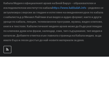
Кабала Медия е официалният архив на Бней Барух – образователен и
изследователски институт по кабала
https://www.kabbalah.info
- редовно се
актуализира с версии за гледане и изтегляне на ежедневния урок по кабала
с кабалиста д-р Михаел Лайтман във видео и аудио формат, както и други
уроци по кабала, лекции, телевизионни програми, музика, видео клипове,
книги и текстове. Кабалистичният медиен архив може да бъде разглеждан
по ключови думи или фрази, календар, език, тип съдържание, тип медия и
каталози. Добавете отметка към главната страница на Кабала медия, за да
имате бърз и лесен достъп до най-новите материали за деня.