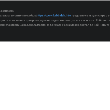
ва запазени
ателски институт по кабала
https://www.kabbalah.info
- редовно се актуализира с в
кции, телевизионни програми, музика, видео клипове, книги и текстове. Кабалис
лавната страница на Кабала медия, за да имате бърз и лесен достъп до най-новите