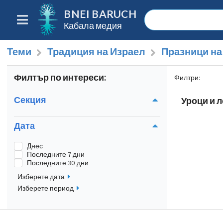
BNEI BARUCH
Кабала медия
Теми
Традиция на Израел
Празници на
Филтър по интереси:
Филтри
:
Секция
Уроци и л
Дата
Днес
Последните 7 дни
Последните 30 дни
Изберете дата
Изберете период