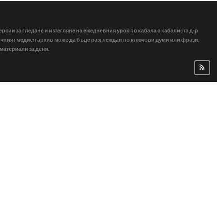
ерсии за гледане и изтегляне на ежедневния урок по кабала с кабалиста д-р
тичният медиен архив може да бъде разглеждан по ключови думи или фрази,
 материали за деня.