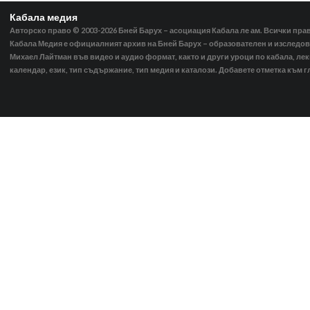
Кабала медия
Авторско право © 2003-2026
Бней Барух – асоциация Кабала ле ам. Всички пра
Кабала Медия е официалният архив на Бней Барух – образователен и изследов
Михаел Лайтман във видео и аудио формат, както и други уроци по кабала, ле
календар, език, тип съдържание, тип медия и каталози. Добавете отметка към г