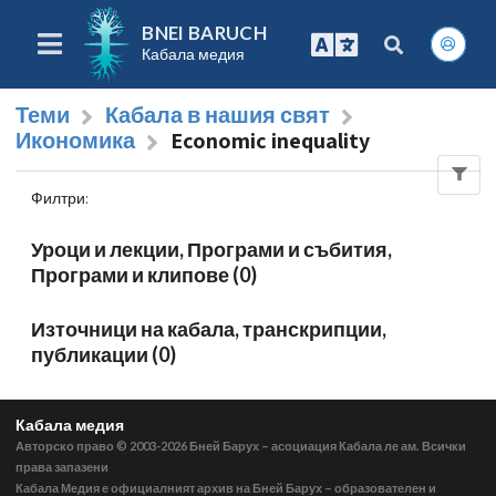
BNEI BARUCH
Кабала медия
Теми
Кабала в нашия свят
Икономика
Economic inequality
Филтри
:
Уроци и лекции, Програми и събития,
Програми и клипове (0)
Източници на кабала, транскрипции,
публикации (0)
Кабала медия
Авторско право © 2003-2026
Бней Барух – асоциация Кабала ле ам. Всички
права запазени
Кабала Медия е официалният архив на Бней Барух – образователен и