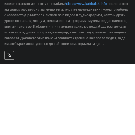
изследователски институт по кабала
https://www.kabbalah.info
- редовно се
актуализира с версии за гледане и изтегляне на ежедневния урок по кабала
с кабалиста д-р Михаел Лайтман във видео и аудио формат, както и други
уроци по кабала, лекции, телевизионни програми, музика, видео клипове,
книги и текстове. Кабалистичният медиен архив може да бъде разглеждан
по ключови думи или фрази, календар, език, тип съдържание, тип медия и
каталози. Добавете отметка към главната страница на Кабала медия, за да
имате бърз и лесен достъп до най-новите материали за деня.