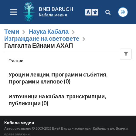
BNEI BARUCH
Кабала медия
Теми
Наука Кабала
Изграждане на световете
Галгалта Ейнаим АХАП
Филтри
:
Уроци и лекции, Програми и събития,
Програми и клипове (0)
Източници на кабала, транскрипции,
публикации (0)
Кабала медия
Авторско право © 2003-2026
Бней Барух – асоциация Кабала ле ам. Всички
права запазени