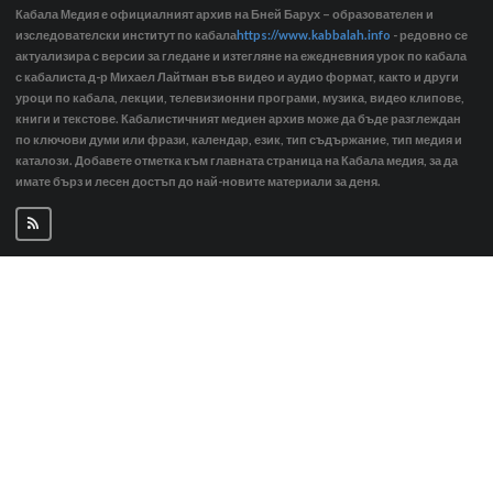
Кабала Медия е официалният архив на Бней Барух – образователен и
изследователски институт по кабала
https://www.kabbalah.info
- редовно се
актуализира с версии за гледане и изтегляне на ежедневния урок по кабала
с кабалиста д-р Михаел Лайтман във видео и аудио формат, както и други
уроци по кабала, лекции, телевизионни програми, музика, видео клипове,
книги и текстове. Кабалистичният медиен архив може да бъде разглеждан
по ключови думи или фрази, календар, език, тип съдържание, тип медия и
каталози. Добавете отметка към главната страница на Кабала медия, за да
имате бърз и лесен достъп до най-новите материали за деня.