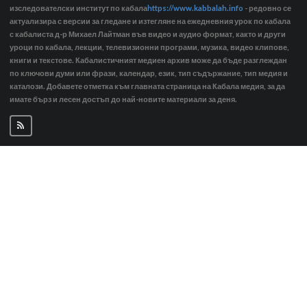
изследователски институт по кабала
https://www.kabbalah.info
- редовно се
актуализира с версии за гледане и изтегляне на ежедневния урок по кабала
с кабалиста д-р Михаел Лайтман във видео и аудио формат, както и други
уроци по кабала, лекции, телевизионни програми, музика, видео клипове,
книги и текстове. Кабалистичният медиен архив може да бъде разглеждан
по ключови думи или фрази, календар, език, тип съдържание, тип медия и
каталози. Добавете отметка към главната страница на Кабала медия, за да
имате бърз и лесен достъп до най-новите материали за деня.