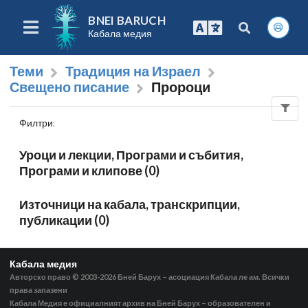
BNEI BARUCH
Кабала медия
Теми
Традиция на Израел
Свещено писание
Пророци
Филтри
:
Уроци и лекции, Програми и събития,
Програми и клипове (0)
Източници на кабала, транскрипции,
публикации (0)
Кабала медия
Авторско право © 2003-2026
Бней Барух – асоциация Кабала ле ам. Всички
права запазени
Кабала Медия е официалният архив на Бней Барух – образователен и