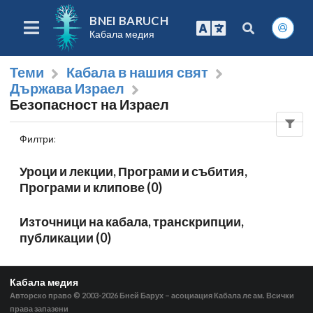
BNEI BARUCH
Кабала медия
Теми
Кабала в нашия свят
Държава Израел
Безопасност на Израел
Филтри
:
Уроци и лекции, Програми и събития,
Програми и клипове (0)
Източници на кабала, транскрипции,
публикации (0)
Кабала медия
Авторско право © 2003-2026
Бней Барух – асоциация Кабала ле ам. Всички
права запазени