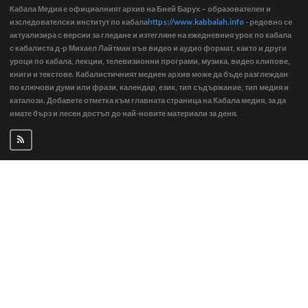
Кабала Медия е официалният архив на Бней Барух – образователен и
изследователски институт по кабала
https://www.kabbalah.info
- редовно се
актуализира с версии за гледане и изтегляне на ежедневния урок по кабала
с кабалиста д-р Михаел Лайтман във видео и аудио формат, както и други
уроци по кабала, лекции, телевизионни програми, музика, видео клипове,
книги и текстове. Кабалистичният медиен архив може да бъде разглеждан
по ключови думи или фрази, календар, език, тип съдържание, тип медия и
каталози. Добавете отметка към главната страница на Кабала медия, за да
имате бърз и лесен достъп до най-новите материали за деня.