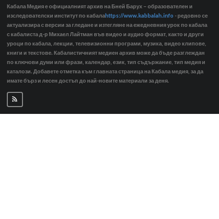
Кабала Медия е официалният архив на Бней Барух – образователен и
изследователски институт по кабала
https://www.kabbalah.info
- редовно се
актуализира с версии за гледане и изтегляне на ежедневния урок по кабала
с кабалиста д-р Михаел Лайтман във видео и аудио формат, както и други
уроци по кабала, лекции, телевизионни програми, музика, видео клипове,
книги и текстове. Кабалистичният медиен архив може да бъде разглеждан
по ключови думи или фрази, календар, език, тип съдържание, тип медия и
каталози. Добавете отметка към главната страница на Кабала медия, за да
имате бърз и лесен достъп до най-новите материали за деня.