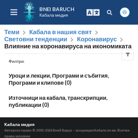
BNEI BARUCH
Кабала медия
Теми
Кабала в нашия свят
Световни тенденции
Коронавирус
Влияние на коронавируса на икономиката
Филтри
:
Уроци и лекции, Програми и събития,
Програми и клипове (0)
Източници на кабала, транскрипции,
публикации (0)
Кабала медия
Авторско право © 2003-2026
Бней Барух – асоциация Кабала ле ам. Всички
права запазени