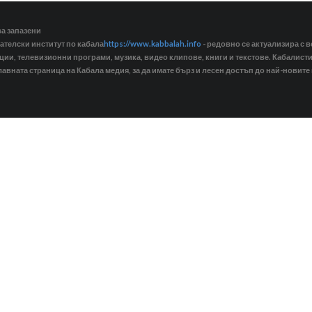
ва запазени
ателски институт по кабала
https://www.kabbalah.info
- редовно се актуализира с в
кции, телевизионни програми, музика, видео клипове, книги и текстове. Кабалис
лавната страница на Кабала медия, за да имате бърз и лесен достъп до най-новите