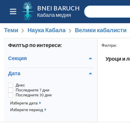
BNEI BARUCH
Кабала медия
Теми
Наука Кабала
Велики кабалисти
Филтър по интереси:
Филтри
:
Секция
Уроци и л
Дата
Днес
Последните 7 дни
Последните 30 дни
Изберете дата
Изберете период