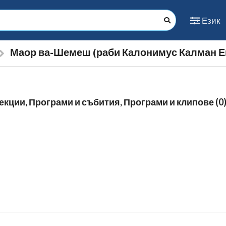
Език
Маор ва-Шемеш (раби Калонимус Калман 
екции, Програми и събития, Програми и клипове (0