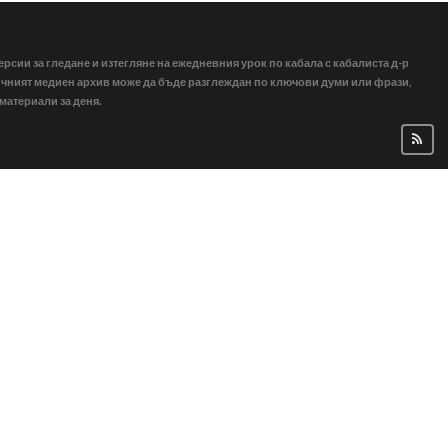
ерсии за гледане и изтегляне на ежедневния урок по кабала с кабалиста д-р
тичният медиен архив може да бъде разглеждан по ключови думи или фрази,
 материали за деня.