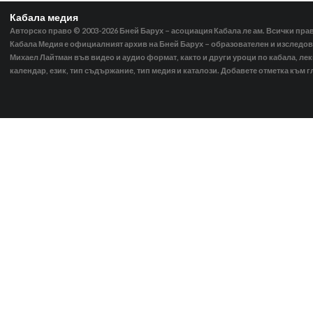
Кабала медия
Авторско право © 2003-2026
Бней Барух – асоциация Кабала ле ам. Всички пра
Кабала Медия е официалният архив на Бней Барух – образователен и изследов
Михаел Лайтман във видео и аудио формат, както и други уроци по кабала, ле
календар, език, тип съдържание, тип медия и каталози. Добавете отметка към г