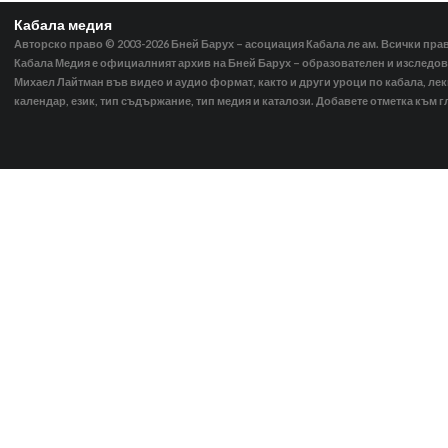
Кабала медия
Авторско право © 2003-2026
Бней Барух – асоциация Кабала ле ам. Всички пра
Кабала Медия е официалният архив на Бней Барух – образователен и изследов
Михаел Лайтман във видео и аудио формат, както и други уроци по кабала, ле
календар, език, тип съдържание, тип медия и каталози. Добавете отметка към г