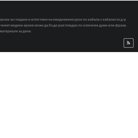
ерсии за гледане и изтегляне на ежедневния урок по кабала с кабалиста д-р
тичният медиен архив може да бъде разглеждан по ключови думи или фрази,
 материали за деня.