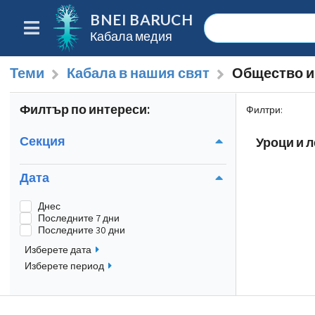
BNEI BARUCH
Кабала медия
Теми
Кабала в нашия свят
Общество и
Филтър по интереси:
Филтри
:
Секция
Уроци и л
Дата
Днес
Последните 7 дни
Последните 30 дни
Изберете дата
Изберете период