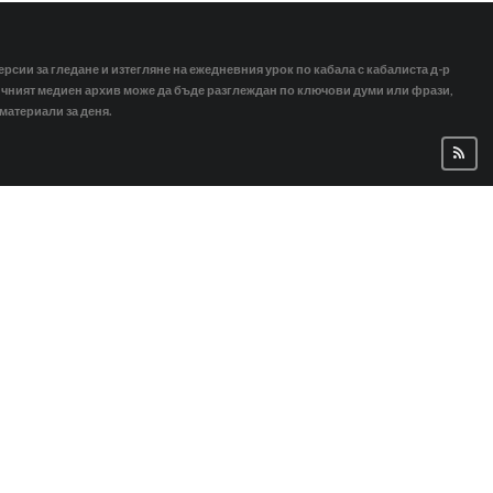
ерсии за гледане и изтегляне на ежедневния урок по кабала с кабалиста д-р
тичният медиен архив може да бъде разглеждан по ключови думи или фрази,
 материали за деня.