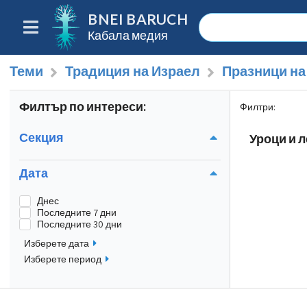
BNEI BARUCH
Кабала медия
Теми
Традиция на Израел
Празници на
Филтър по интереси:
Филтри
:
Секция
Уроци и л
Дата
Днес
Последните 7 дни
Последните 30 дни
Изберете дата
Изберете период