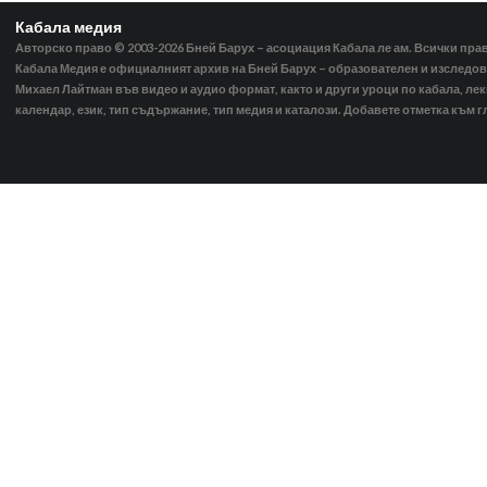
Кабала медия
Авторско право © 2003-2026
Бней Барух – асоциация Кабала ле ам. Всички пра
Кабала Медия е официалният архив на Бней Барух – образователен и изследов
Михаел Лайтман във видео и аудио формат, както и други уроци по кабала, ле
календар, език, тип съдържание, тип медия и каталози. Добавете отметка към г