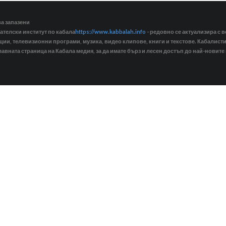
ва запазени
ателски институт по кабала
https://www.kabbalah.info
- редовно се актуализира с в
кции, телевизионни програми, музика, видео клипове, книги и текстове. Кабалис
лавната страница на Кабала медия, за да имате бърз и лесен достъп до най-новите