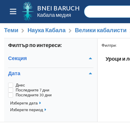
BNEI BARUCH
Кабала медия
Теми
Наука Кабала
Велики кабалисти
Филтър по интереси:
Филтри
:
Секция
Уроци и л
Дата
Днес
Последните 7 дни
Последните 30 дни
Изберете дата
Изберете период