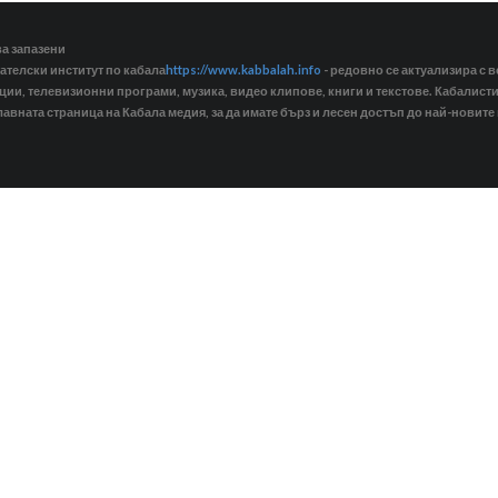
ва запазени
ателски институт по кабала
https://www.kabbalah.info
- редовно се актуализира с в
кции, телевизионни програми, музика, видео клипове, книги и текстове. Кабалис
лавната страница на Кабала медия, за да имате бърз и лесен достъп до най-новите