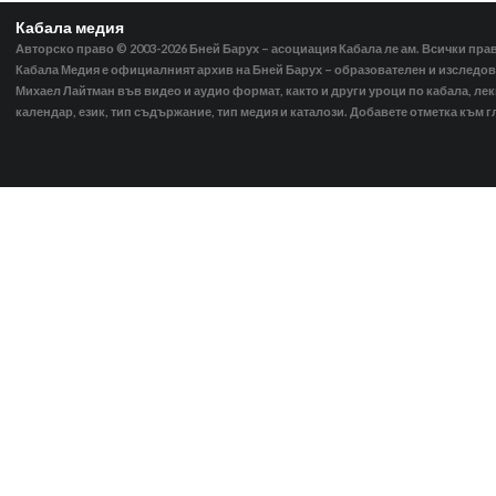
Кабала медия
Авторско право © 2003-2026
Бней Барух – асоциация Кабала ле ам. Всички пра
Кабала Медия е официалният архив на Бней Барух – образователен и изследов
Михаел Лайтман във видео и аудио формат, както и други уроци по кабала, ле
календар, език, тип съдържание, тип медия и каталози. Добавете отметка към г