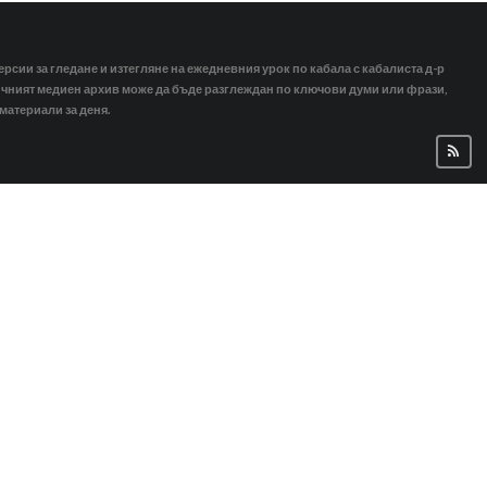
ерсии за гледане и изтегляне на ежедневния урок по кабала с кабалиста д-р
тичният медиен архив може да бъде разглеждан по ключови думи или фрази,
 материали за деня.