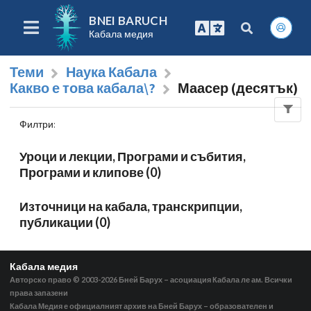
BNEI BARUCH
Кабала медия
Теми
Наука Кабала
Какво е това кабала\?
Маасер (десятък)
Филтри
:
Уроци и лекции, Програми и събития,
Програми и клипове (0)
Източници на кабала, транскрипции,
публикации (0)
Кабала медия
Авторско право © 2003-2026
Бней Барух – асоциация Кабала ле ам. Всички
права запазени
Кабала Медия е официалният архив на Бней Барух – образователен и