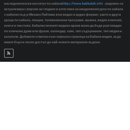
изследователски институт по кабала
https://www.kabbalah.info
- редовно се
актуализира с версии за гледане и изтегляне на ежедневния урок по кабала
с кабалиста д-р Михаел Лайтман във видео и аудио формат, както и други
уроци по кабала, лекции, телевизионни програми, музика, видео клипове,
книги и текстове. Кабалистичният медиен архив може да бъде разглеждан
по ключови думи или фрази, календар, език, тип съдържание, тип медия и
каталози. Добавете отметка към главната страница на Кабала медия, за да
имате бърз и лесен достъп до най-новите материали за деня.