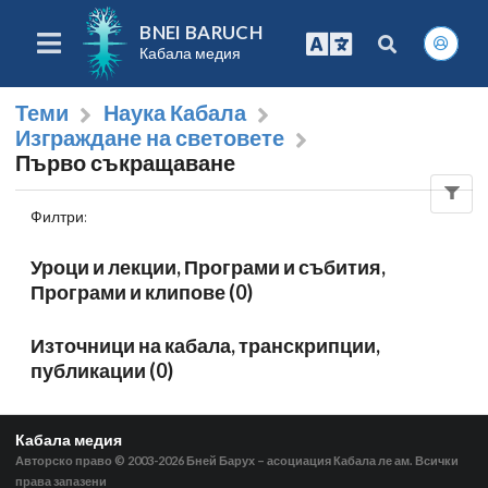
BNEI BARUCH
Кабала медия
Теми
Наука Кабала
Изграждане на световете
Първо съкращаване
Филтри
:
Уроци и лекции, Програми и събития,
Програми и клипове (0)
Източници на кабала, транскрипции,
публикации (0)
Кабала медия
Авторско право © 2003-2026
Бней Барух – асоциация Кабала ле ам. Всички
права запазени