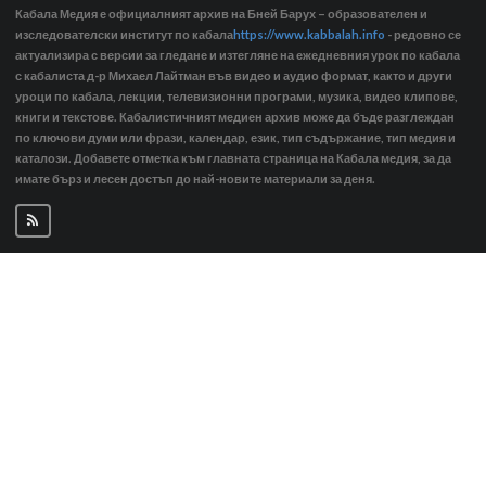
Кабала Медия е официалният архив на Бней Барух – образователен и
изследователски институт по кабала
https://www.kabbalah.info
- редовно се
актуализира с версии за гледане и изтегляне на ежедневния урок по кабала
с кабалиста д-р Михаел Лайтман във видео и аудио формат, както и други
уроци по кабала, лекции, телевизионни програми, музика, видео клипове,
книги и текстове. Кабалистичният медиен архив може да бъде разглеждан
по ключови думи или фрази, календар, език, тип съдържание, тип медия и
каталози. Добавете отметка към главната страница на Кабала медия, за да
имате бърз и лесен достъп до най-новите материали за деня.