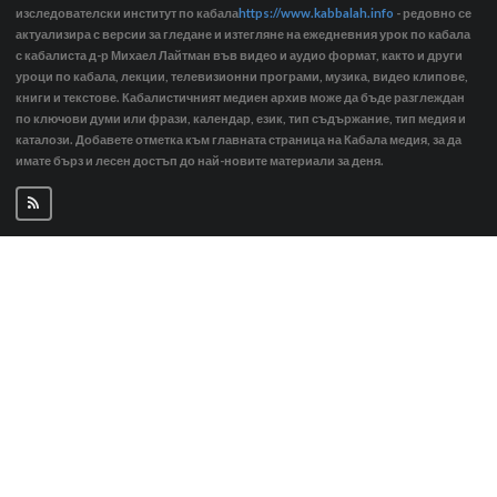
изследователски институт по кабала
https://www.kabbalah.info
- редовно се
актуализира с версии за гледане и изтегляне на ежедневния урок по кабала
с кабалиста д-р Михаел Лайтман във видео и аудио формат, както и други
уроци по кабала, лекции, телевизионни програми, музика, видео клипове,
книги и текстове. Кабалистичният медиен архив може да бъде разглеждан
по ключови думи или фрази, календар, език, тип съдържание, тип медия и
каталози. Добавете отметка към главната страница на Кабала медия, за да
имате бърз и лесен достъп до най-новите материали за деня.