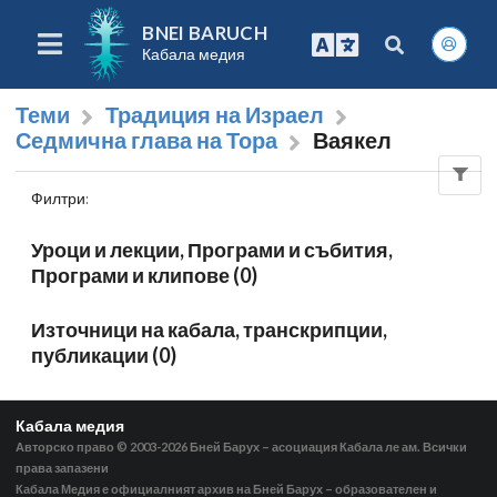
BNEI BARUCH
Кабала медия
Теми
Традиция на Израел
Седмична глава на Тора
Ваякел
Филтри
:
Уроци и лекции, Програми и събития,
Програми и клипове (0)
Източници на кабала, транскрипции,
публикации (0)
Кабала медия
Авторско право © 2003-2026
Бней Барух – асоциация Кабала ле ам. Всички
права запазени
Кабала Медия е официалният архив на Бней Барух – образователен и