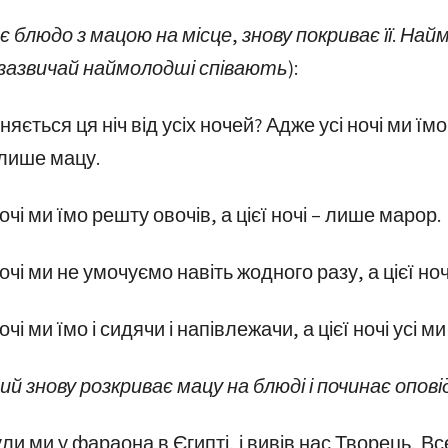
 блюдо з мацою на місце, знову покриває її. На
зазвичай наймолодші співають):
няється ця ніч від усіх ночей? Адже усі ночі ми їмо
– лише мацу.
очі ми їмо решту овочів, а цієї ночі – лише марор.
очі ми не умочуємо навіть жодного разу, а цієї ночі 
очі ми їмо і сидячи і напівлежачи, а цієї ночі усі м
ий знову розкриває мацу на блюді і починає опов
ли ми у фараона в Єгипті, і вивів нас Творець, В