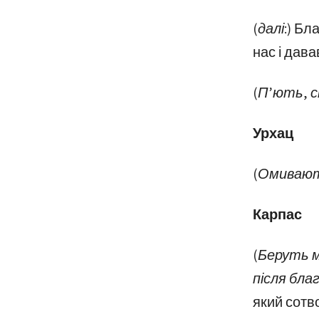
(далі:)
Благ
нас і дава
(П’ють, с
Урхац
(Омивають
Карпас
(Беруть м
після бла
який сотв