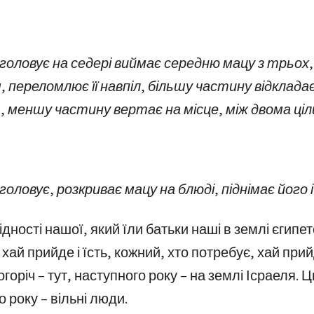
 головує на седері виймає середню мацу з трьох
 переломлює її навпіл, більшу частину відкладає в
, меншу частину вертає на місце, між двома ціл
головує, розкриває мацу на блюді, піднімає його 
ідності нашої, який їли батьки наші в землі єгипет
хай прийде і їсть, кожний, хто потребує, хай прий
горіч – тут, наступного року – на землі Ісраеля. Ц
 року – вільні люди.