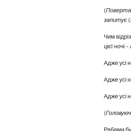
(Повертає
запитує (
Чим відріз
цієї ночі 
Адже усі н
Адже усі н
Адже усі н
(Головуюч
Рабами бу