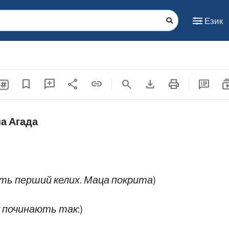
Език
share
download
print
subscrip
bookmark
add_comment
link
search
а Агада
ть перший келих. Маца покрита)
 починають так:)