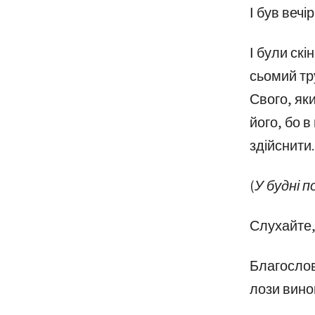
І був вечі
І були скі
сьомий тру
Свого, як
його, бо в
здійснити.
(У будні 
Слухайте,
Благослов
лози вино