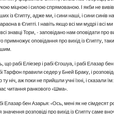
рукою міцною і силою спрямованою. І якби не виві
ших із Єгипту, адже ми, і сини наші, і сини синів
араона в Єгипті. І навіть якщо всі ми мудрі і всі ми
 всі знавці Тори, - заповідано нам оповідати про вих
о примножує оповідання про вихід із Єгипту, таки
ішим.
, що рабі Еліезер і рабі Єгошуа, і рабі Елазар бен 
абі Тарфон правили седер у Бней Браку, і розповід
 ту ніч, аж поки не прийшли учні їхні, і сказали їм:
ас читання ранкового «Шма».
і Елазар бен Азарья: «Ось, мені як не сімдесят ро
 значення розповіді про вихід із Єгипту саме вноч