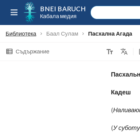
BNEI BARUCH
Кабала медия
Библиотека
Баал Сулам
Пасхална Агада
chevron_right
chevron_right
text_fields
Translate
view_list
Съдържание
Пасхальн
Кадеш
(Наливаю
(У суботу