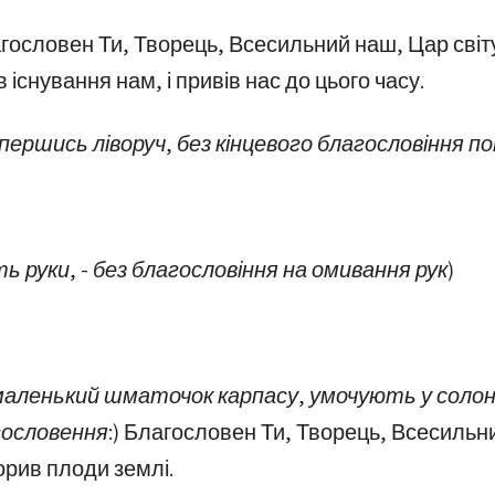
ословен Ти, Творець, Всесильний наш, Цар світ
в існування нам, і привів нас до цього часу.
першись ліворуч, без кінцевого благословіння по
 руки, - без благословіння на омивання рук)
аленький шматочок карпасу, умочують у солону 
гословення:)
Благословен Ти, Творець, Всесильни
орив плоди землі.