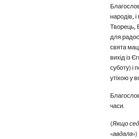
Благослов
народів, і
Творець, 
для радост
свята маци
вихід із Є
суботу) і п
утіхою у 
Благослов
часи.
(Якщо сед
«авдала»)