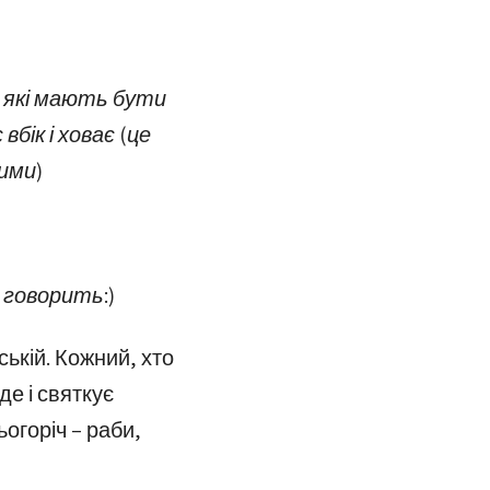
, які мають бути
бік і ховає (це
ими)
і говорить:)
ській. Кожний, хто
де і святкує
ьогоріч – раби,