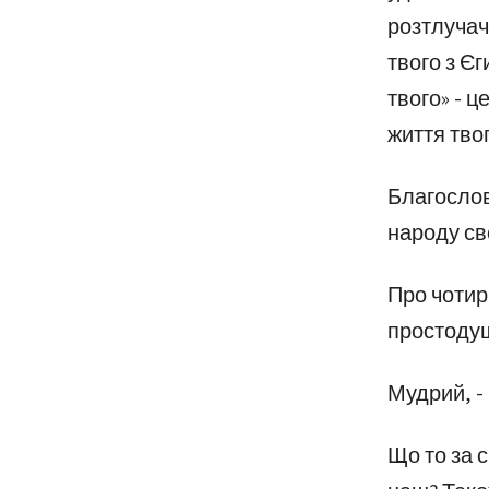
розтлучач
твого з Єг
твого» - це
життя твог
Благослов
народу св
Про чотирь
простодушн
Мудрий, - 
Що то за с