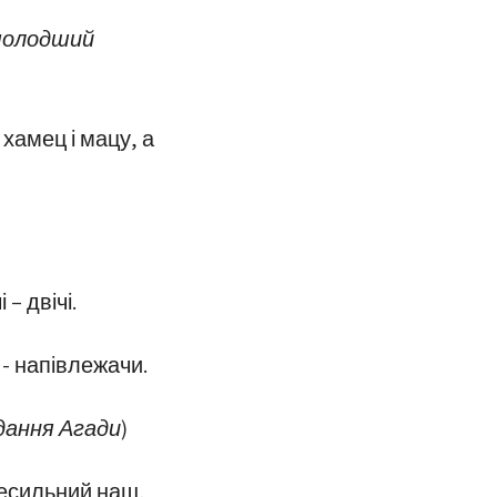
ймолодший
 хамец і мацу, а
– двічі.
и - напівлежачи.
ідання Агади)
сесильний наш,