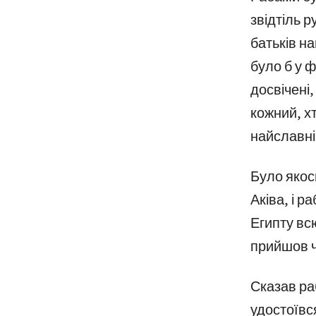
звідтіль 
батьків на
було б у ф
досвічені,
кожний, хт
найславн
Було якось
Аківа, і р
Египту всю
прийшов ч
Сказав раб
удостоївся