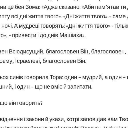
ив це бен Зома: «Адже сказано: «Аби пам’ятав ти
ипту всі дні життя твого». «Дні життя твого» – саме д
 ночі. А мудреці говорять: «Дні життя твого» - тільки
о», - привести і до днів Машіаха».
ен Всюдисущий, благословен Він, благословен, 
оєму, Ісраелеві, благословен Він.
ох синів говорила Тора: один – мудрий, а один – г
ий, і один – що не вміє й запитати.
що він говорить?
відчення і закони й укази, котрі заповідав вам Т