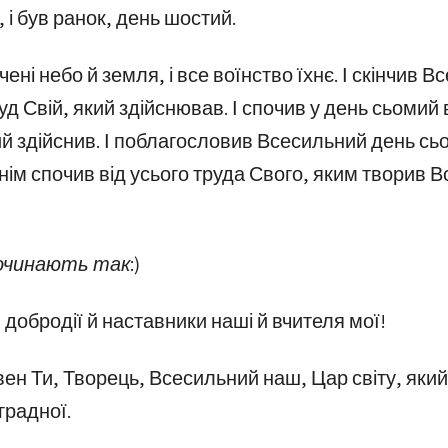
р, і був ранок, день шостий.
нчені небо й земля, і все воїнство їхнє. І скінчив 
д Свій, який здійснював. І спочив у день сьомий 
ий здійснив. І поблагословив Всесильний день сьо
 нім спочив від усього труда Свого, яким творив 
починають так:)
 добродії й наставники наші й вчителя мої!
ен Ти, Творець, Всесильний наш, Цар світу, який
градної.