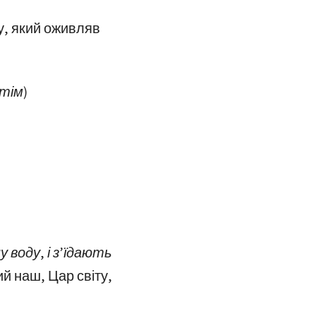
у, який оживляв
тім)
воду, і з’їдають
й наш, Цар світу,