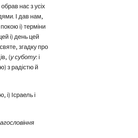
обрав нас з усіх
дями. І дав нам,
покою і) терміни
ей і) день цей
святе, згадку про
в, (
у суботу:
і
) з радістю й
, і) Ісраель і
лагословіння