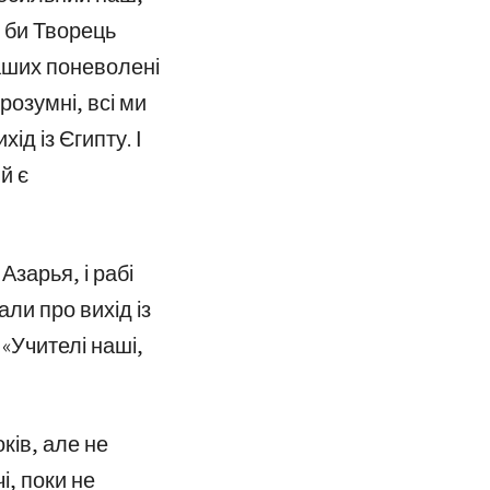
в би Творець
 наших поневолені
 розумні, всі ми
ід із Єгипту. І
й є
Азарья, і рабі
али про вихід із
 «Учителі наші,
ків, але не
і, поки не