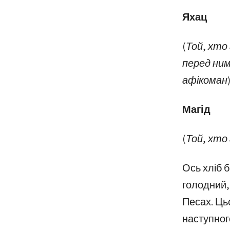
Яхац
(Той, хто
перед ним,
афікоман)
Магід
(Той, хто 
Ось хліб б
голодний, 
Песах. Цьо
наступного