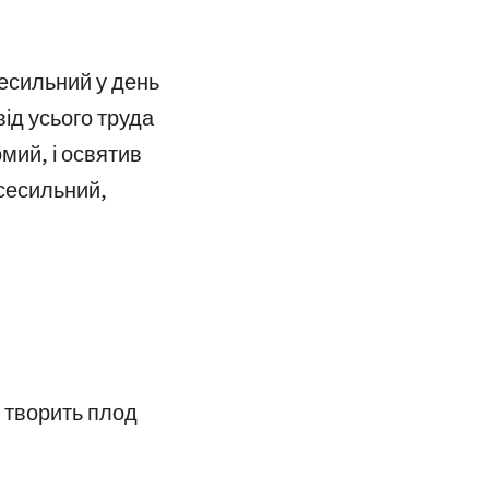
Всесильний у день
від усього труда
мий, і освятив
Всесильний,
 творить плод