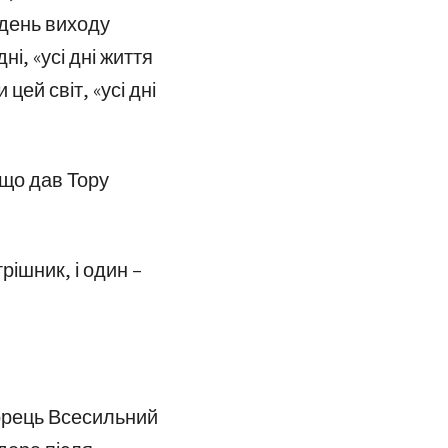
 день виходу
ні, «усі дні життя
 цей світ, «усі дні
що дав Тору
рішник, і один –
ворець Всесильний