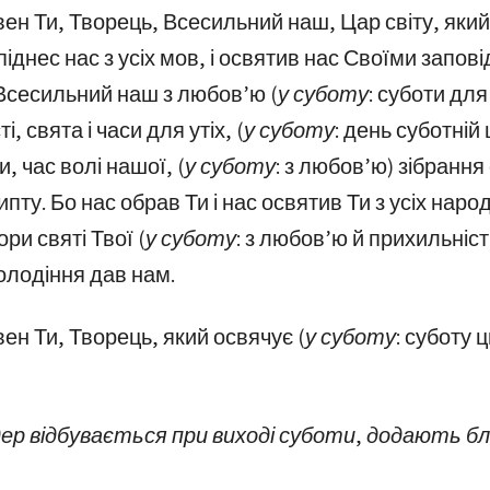
ен Ти, Творець, Всесильний наш, Цар світу, який 
 піднес нас з усіх мов, і освятив нас Своїми запові
Всесильний наш з любов’ю (
у суботу:
суботи для 
і, свята і часи для утіх, (
у суботу:
день суботній ц
, час волі нашої, (
у суботу:
з любов’ю) зібрання 
гипту. Бо нас обрав Ти і нас освятив Ти з усіх народі
ори святі Твої (
у суботу:
з любов’ю й прихильністю
володіння дав нам.
ен Ти, Творець, який освячує (
у суботу:
суботу цю
ер відбувається при виході суботи, додають б