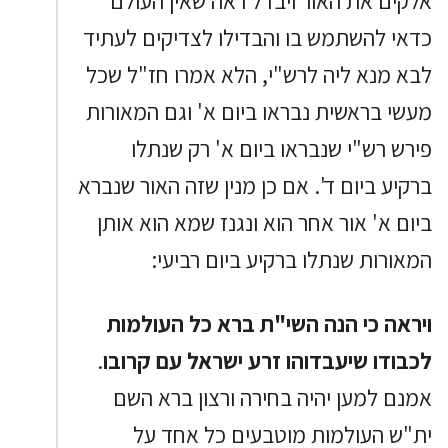
אלקים את האור ויבדל ראה שאין העולם
כדאי להשתמש בו והבדילו לצדיקים לעתיד
לבא מנא ליה לרש"י, הלא אמרו חז"ל שכל
מעשי בראשית נבראו ביום א' וגם המאורות
פירש רש"י שנבראו ביום א' רק שנתלו
ברקיע ביום ד'. אם כן מנין שזה האור שנברא
ביום א' אור אחר הוא ונגנז שמא הוא אותן
המאורות שנתלו ברקיע ביום רביעי:
ויראה כי הנה השי"ת ברא כל העולמות
לכבודו שיעבדוהו זרע ישראל עם קרובו
.
אמנם למען יהיה בחירה ורצון ברא השם
ית"ש העולמות מוטבעים כל אחד על