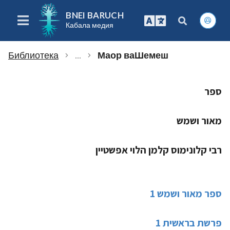
BNEI BARUCH
Кабала медия
Библиотека
...
Маор ваШемеш
chevron_right
chevron_right
ספר
מאור ושמש
רבי קלונימוס קלמן הלוי אפשטיין
ספר מאור ושמש 1
פרשת בראשית 1