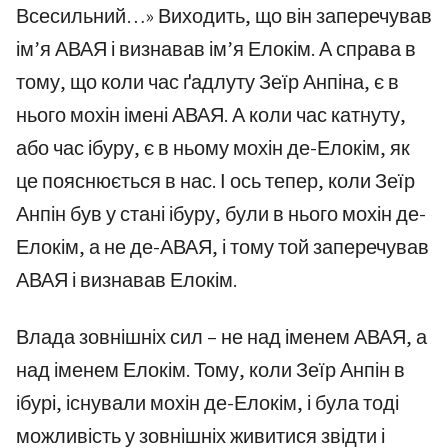
Всесильний…» Виходить, що він заперечував
ім’я АВАЯ і визнавав ім’я Елокім. А справа в
тому, що коли час ґадлуту Зеїр Анпіна, є в
нього мохін імені АВАЯ. А коли час катнуту,
або час ібуру, є в ньому мохін де-Елокім, як
це пояснюється в нас. І ось тепер, коли Зеїр
Анпін був у стані ібуру, були в нього мохін де-
Елокім, а не де-АВАЯ, і тому той заперечував
АВАЯ і визнавав Елокім.
Влада зовнішніх сил – не над іменем АВАЯ, а
над іменем Елокім. Тому, коли Зеїр Анпін в
ібурі, існували мохін де-Елокім, і була тоді
можливість у зовнішніх живитися звідти і