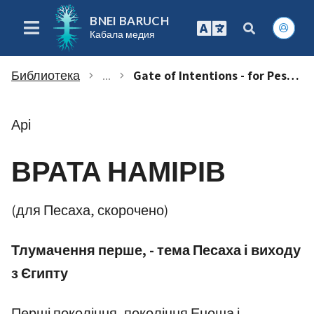
BNEI BARUCH
Кабала медия
Библиотека
...
Gate of Intentions - for Pesach
chevron_right
chevron_right
Арі
ВРАТА НАМІРІВ
(для Песаха, скорочено)
Тлумачення перше, - тема Песаха і виходу
з Єгипту
Перші покоління, покоління Еноша і