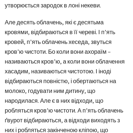
утворюється зародок в лоні некеви.
Але десять облачень, які є десятьма
кровями, відбираються в її череві. І п’ять
кровей, п’ять облачень хеседа, звуться
кров’ю чистоти. Бо коли вони ахораїм –
називаються кров’ю, а коли вони облачення
хасадим, називаються чистотою. І іноді
відбираються повністю, і обертаються на
молоко, годувати ним дитину, що
народилася. Але є в них відходи, що
робляться кров’ю чистоти. А п’ять облачень
ґвурот відбираються, а відходи виходять з
них і робляться закінченою кліпою, що