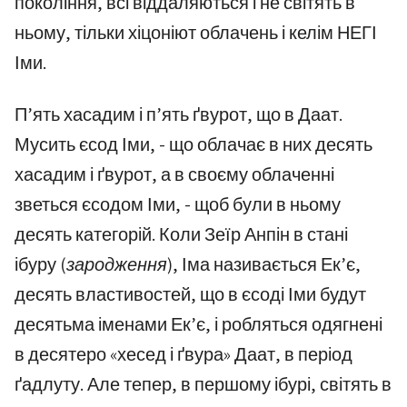
покоління, всі віддаляються і не світять в
ньому, тільки хіцоніют облачень і келім НЕГІ
Іми.
П’ять хасадим і п’ять ґвурот, що в Даат.
Мусить єсод Іми, - що облачає в них десять
хасадим і ґвурот, а в своєму облаченні
зветься єсодом Іми, - щоб були в ньому
десять категорій. Коли Зеїр Анпін в стані
ібуру
(зародження)
, Іма називається Ек’є,
десять властивостей, що в єсоді Іми будут
десятьма іменами Ек’є, і робляться одягнені
в десятеро «хесед і ґвура» Даат, в період
ґадлуту. Але тепер, в першому ібурі, світять в