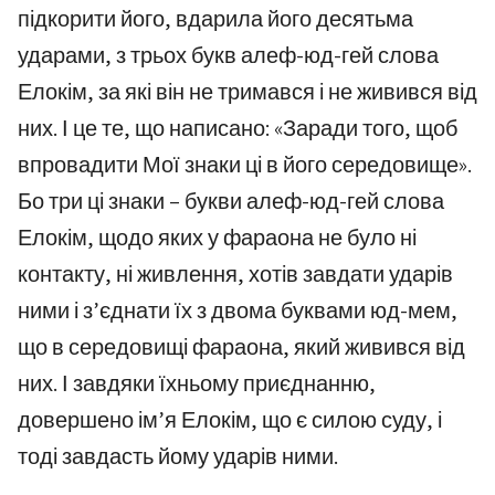
підкорити його, вдарила його десятьма
ударами, з трьох букв алеф-юд-гей слова
Елокім, за які він не тримався і не живився від
них. І це те, що написано: «Заради того, щоб
впровадити Мої знаки ці в його середовище».
Бо три ці знаки – букви алеф-юд-гей слова
Елокім, щодо яких у фараона не було ні
контакту, ні живлення, хотів завдати ударів
ними і з’єднати їх з двома буквами юд-мем,
що в середовищі фараона, який живився від
них. І завдяки їхньому приєднанню,
довершено ім’я Елокім, що є силою суду, і
тоді завдасть йому ударів ними.