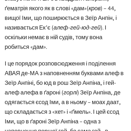
ґематрія якого як в слові «дам»
(кров)
– 44,
вищої Іми, що поширюється в Зеїр Анпін, і
називається Ек’є
(алеф-гей-юд-гей)
. І
оскільки немає в ній судів, тому вона
робиться «дам».
І це порядок розповсюдження і поділення
АВАЯ де-МА з наповненням буквами алеф в
Зеїр Анпіні, бо юд в рош Зеїр Анпіна, і гей-
алеф алефа в ґароні
(горлі)
Зеїр Анпіна, де
одягається єсод Іми, а в ньому – моах даат,
що складається з «хет» і «ґімель». І цей єсод
Іми, що в ґароні Зеїр Анпіна – одна з