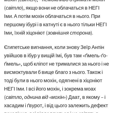
(світло)
, якщо вони не облачаться в НЕГІ
Іми. А потім мохін облачаться в нього. При
першому ібурі і в катнуті є в нього тільки НЕГІ
Іми, їхній хіцоніют
(зовнішня сторона)
.
Єгипетське вигнання, коли знову Зеїр Анпін
увійшов в ібур у вищій Імі, був там «ґімель-ґо-
ґімель», щоб кліпот не трималися за нього і не
висмоктували б вище благо з нього. Також і
тоді були в нього мохін, одягнені в хіцоніют
НЕГІ Іми. І всі його мохін, і зокрема моах
(світло, однина від «мохін»)
Даат, в якому – і
хасадим і ґвурот, і від цього залежить дефект