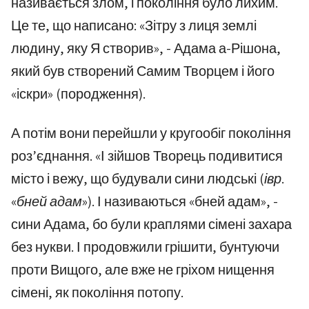
називається злом, і покоління було лихим.
Це те, що написано: «Зітру з лиця землі
людину, яку Я створив», - Адама а-Рішона,
який був створений Самим Творцем і його
«іскри» (породження).
А потім вони перейшли у кругообіг покоління
роз’єднання. «І зійшов Творець подивитися
місто і вежу, що будували сини людські
(івр.
«бней адам
»). І називаються «бней адам», -
сини Адама, бо були краплями сімені захара
без нукви. І продовжили грішити, бунтуючи
проти Вищого, але вже не гріхом нищення
сімені, як покоління потопу.