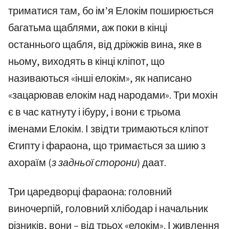
триматися там, бо ім’я Елокім поширюється
багатьма щаблями, аж поки в кінці
останнього щабля, від дріжжів вина, яке в
ньому, виходять в кінці кліпот, що
називаються «інші елокім», як написано
«зацарював елокім над народами». Три мохін
є в час катнуту і ібуру, і вони є трьома
іменами Елокім. І звідти тримаються кліпот
Єгипту і фараона, що тримається за шию з
ахораїм
(з задньої сторони)
даат.
Три царедворці фараона: головний
виночерпій, головний хлібодар і начальник
різників, вони – від трьох «елокім». І живлення