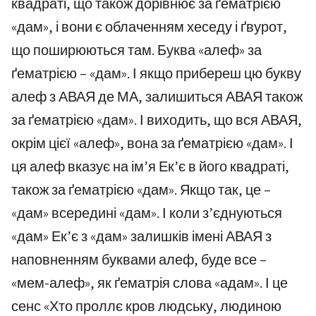
квадраті, що також дорівнює за ґематрією
«дам», і вони є облаченням хеседу і ґвурот,
що поширюються там. Буква «алеф» за
ґематрією – «дам». І якщо прибереш цю букву
алеф з АВАЯ де МА, залишиться АВАЯ також
за ґематрією «дам». І виходить, що вся АВАЯ,
окрім цієї «алеф», вона за ґематрією «дам». І
ця алеф вказує на ім’я Ек’є в його квадраті,
також за ґематрією «дам». Якщо так, це –
«дам» всередині «дам». І коли з’єднуються
«дам» Ек’є з «дам» залишків імені АВАЯ з
наповненням буквами алеф, буде все –
«мем-алеф», як ґематрія слова «адам». І це
сенс «Хто проллє кров людську, людиною