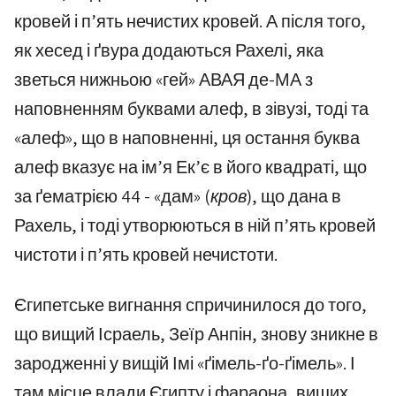
кровей і п’ять нечистих кровей. А після того,
як хесед і ґвура додаються Рахелі, яка
зветься нижньою «гей» АВАЯ де-МА з
наповненням буквами алеф, в зівузі, тоді та
«алеф», що в наповненні, ця остання буква
алеф вказує на ім’я Ек’є в його квадраті, що
за ґематрією 44 - «дам»
(кров)
, що дана в
Рахель, і тоді утворюються в ній п’ять кровей
чистоти і п’ять кровей нечистоти.
Єгипетське вигнання спричинилося до того,
що вищий Ісраель, Зеїр Анпін, знову зникне в
зародженні у вищій Імі «ґімель-ґо-ґімель»
.
І
там місце влади Єгипту і фараона, вищих