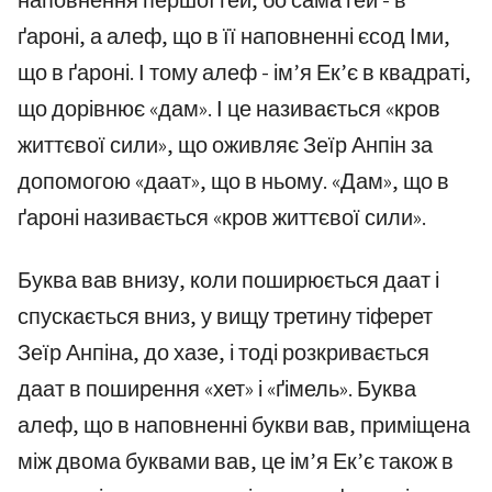
наповнення першої гей, бо сама гей - в
ґароні, а алеф, що в її наповненні єсод Іми,
що в ґароні. І тому алеф - ім’я Ек’є в квадраті,
що дорівнює «дам». І це називається «кров
життєвої сили», що оживляє Зеїр Анпін за
допомогою «даат», що в ньому. «Дам», що в
ґароні називається «кров життєвої сили».
Буква вав внизу, коли поширюється даат і
спускається вниз, у вищу третину тіферет
Зеїр Анпіна, до хазе, і тоді розкривається
даат в поширення «хет» і «ґімель». Буква
алеф, що в наповненні букви вав, приміщена
між двома буквами вав, це ім’я Ек’є також в