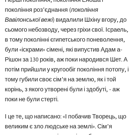
покоління роз’єднання
(покоління
Вавілонської вежі)
видалили Шхіну вгору, до
сьомого небозводу, через гріхи свої. Ісраель,
в тому поколінні єгипетського поневолення,
були «іскрами» сімені, які випустив Адам а-
Рішон за 130 років, аж поки народився Шет. А
потім прийшли у кругообіг покоління потопу, і
тому губили своє сім’я на землю, як і той
корінь, з якого утворені були і здобуті, - аж
поки не були стерті.
І це те, що написано: «І побачив Творець, що
великим є зло людське на землі». Сім’я