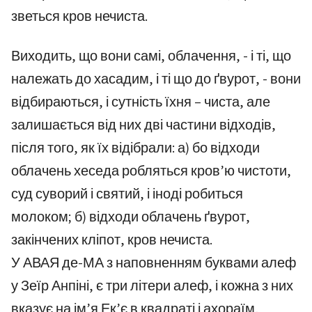
зветься кров нечиста.
Виходить, що вони самі, облачення, - і ті, що
належать до хасадим, і ті що до ґвурот, - вони
відбираються, і сутність їхня – чиста, але
залишається від них дві частини відходів,
після того, як їх відібрали: а) бо відходи
облачень хеседа робляться кров’ю чистоти,
суд суворий і святий, і іноді робиться
молоком; б) відходи облачень ґвурот,
закінчених кліпот, кров нечиста.
У АВАЯ де-МА з наповненням буквами алеф
у Зеїр Анпіні, є три літери алеф, і кожна з них
вказує на ім’я Ек’є в квадраті і ахораїм,