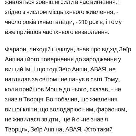
живляться зовнішні сили в час вигнання. І
згідно з числом місць їхнього живлення, -
число років їхньої влади, - 210 років, і тому
вже прийшов час їхнього визволення.
Фараон, лиходій і чаклун, знав про відхід Зеїр
Анпіна і його повернення до зародження у
вищий Імі. І що тоді Зеїр Анпін, АВАЯ, не
наглядає за світом і не панує в світі. Тому,
коли прийшов Моше до нього, сказав, - не
знав я Творця. Бо побачив, що живлення
вищої кліпи, що володарює ним, фараоном,
не живилася звідти, і це й є «не знав я
Творця», Зеїр Анпіна, АВАЯ. «Хто такий