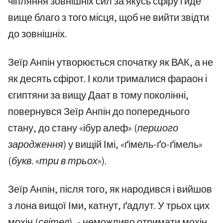
чіпляння зовнішніх сил за якусь сфіру і йде
вище благо з того місця, щоб не вийти звідти
до зовнішніх.
Зеїр Анпін утворюється спочатку як ВАК, а не
як десять сфірот. І коли трималися фараон і
єгиптяни за вищу Даат в тому поколінні,
повернувся Зеїр Анпін до попереднього
стану, до стану «ібур алеф»
(першого
зародження)
у вищій Імі, «ґімель-ґо-ґімель»
(букв. «три в трьох»)
.
Зеїр Анпін, після того, як народився і вийшов
з лона вищої Іми, катнут, ґадлут. У трьох цих
мохін
(світел)
, - неможливо отримати мохін