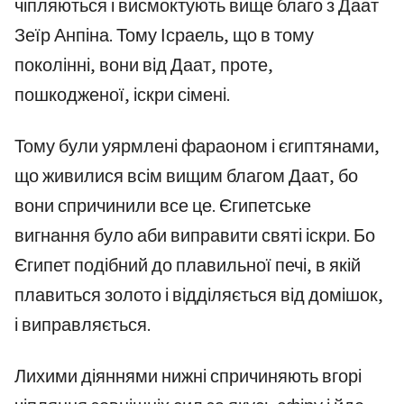
чіпляються і висмоктують вище благо з Даат
Зеїр Анпіна. Тому Ісраель, що в тому
поколінні, вони від Даат, проте,
пошкодженої, іскри сімені.
Тому були уярмлені фараоном і єгиптянами,
що живилися всім вищим благом Даат, бо
вони спричинили все це. Єгипетське
вигнання було аби виправити святі іскри. Бо
Єгипет подібний до плавильної печі, в якій
плавиться золото і відділяється від домішок,
і виправляється.
Лихими діяннями нижні спричиняють вгорі