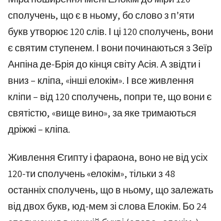
сполучень, що є в ньому, бо слово з п’яти
букв утворює 120 слів. І ці 120 сполучень, вони
є святим ступенем. І вони починаються з Зеїр
Анпіна де-Брія до кінця світу Асія. А звідти і
вниз – кліпа, «інші елокім». І все живлення
кліпи – від 120 сполучень, попри те, що вони є
святістю, «вище вино», за яке тримаються
дріжжі – кліпа.
Живлення Єгипту і фараона, воно не від усіх
120-ти сполучень «елокім», тільки з 48
останніх сполучень, що в ньому, що залежать
від двох букв, юд-мем зі слова Елокім. Бо 24