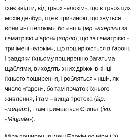
їхнє звідти, від трьох «елокім», що в трьох цих
мохін де-ібур, і це є причиною, що звуться
вони «інші елокім», бо «інші»
(івр. «ахерім»)
за
ґематрією «ґарон»
(горло)
, що за ґематрією –
три імені «елокім», що поширюються в ґароні.
І завдяки їхньому поширенню багатьма
щаблями, виходять з них дріжжі в кінці
їхнього поширення, і робляться «інші», як
число «ґарон», бо там початок їхнього
живлення, і там – вища протока
(івр.
«мецер»)
, і там тримається Єгипет
(івр.
«Міцраїм»)
.
Міра поширення імені Елокім до міри 120