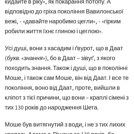
кидайте в ріку», як покарання потопу. А
відповідно до гріха покоління Вавилонської
вежі, - «давайте наробимо цегли», - «гірким
робили життя їхнє глиною і цеглою».
Усі душі, вони з хасадим і ґвурот, що в Даат
(букв. «знання»)
, бо в Даат – зівуґ, з якого
походить знання. Також і душі, що в поколінні
Моше, і також сам Моше, він від Даат. І все те
покоління, воно від Даат, проте, вийшли в
кліпот з тієї причини, що вони – краплі сімені з
тих 130 років до народження Шета.
Моше був витягнутий з води, і не з тих лихих