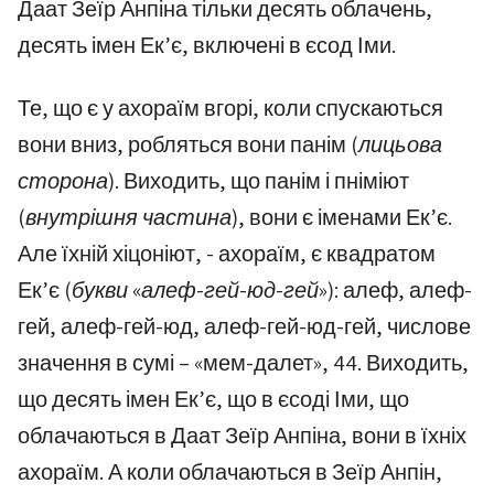
Даат Зеїр Анпіна тільки десять облачень,
десять імен Ек’є, включені в єсод Іми.
Те, що є у ахораїм вгорі, коли спускаються
вони вниз, робляться вони панім
(лицьова
сторона)
. Виходить, що панім і пніміют
(внутрішня частина)
, вони є іменами Ек’є.
Але їхній хіцоніют, - ахораїм, є квадратом
Ек’є
(букви «алеф-гей-юд-гей»)
: алеф, алеф-
гей, алеф-гей-юд, алеф-гей-юд-гей, числове
значення в сумі – «мем-далет», 44. Виходить,
що десять імен Ек’є, що в єсоді Іми, що
облачаються в Даат Зеїр Анпіна, вони в їхніх
ахораїм. А коли облачаються в Зеїр Анпін,