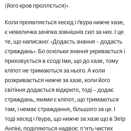
(його кров проллється)».
Коли проявляється хесед і ґвура нижче хазе,
є невеличка зачіпка зовнішніх сил за них. І це
те, що написано: «Додасть знання – додасть
страждань». Бо оскільки знання укривається і
приховується в єсоді Іми, що до хазе, тому
кліпот не тримаються за нього. А коли
розкривається нижче за хазе, коли його
світіння додається відкрито, тоді – додає
страждань, якими є кліпот, що тримаються
там, і немає страждання, більшого за це. І
тоді хесед і ґвура, що нижче за хазе що в Зеїр
Анпіні, поділяються надвоє: п’ять чистих