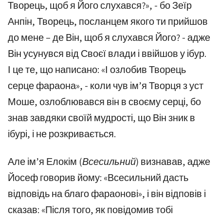
Творець, щоб я Його слухався?», - бо Зеїр
Анпін, Творець, посланцем якого ти прийшов
до мене – де Він, щоб я слухався Його? - адже
Він усунувся від Своєї влади і ввійшов у ібур.
І це те, що написано: «І озлобив Творець
серце фараона», - коли чув ім’я Творця з уст
Моше, озлоблювався він в своєму серці, бо
знав завдяки своїй мудрості, що Він зник в
ібурі, і не розкривається.
Але ім’я Елокім
(Всесильний)
визнавав, адже
Йосеф говорив йому: «Всесильний дасть
відповідь на благо фараонові», і він відповів і
сказав: «Після того, як повідомив тобі