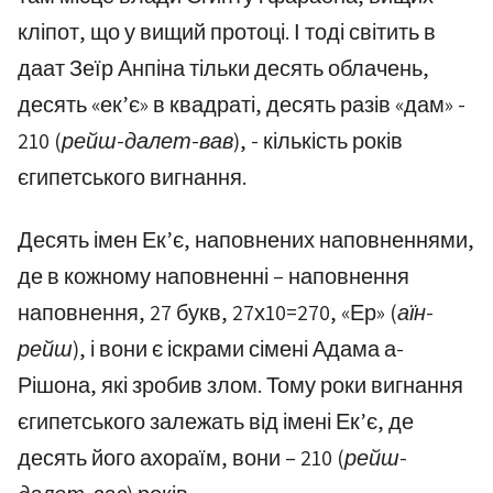
кліпот, що у вищий протоці. І тоді світить в
даат Зеїр Анпіна тільки десять облачень,
десять «ек’є» в квадраті, десять разів «дам» -
210
(рейш-далет-вав)
, - кількість років
єгипетського вигнання.
Десять імен Ек’є, наповнених наповненнями,
де в кожному наповненні – наповнення
наповнення, 27 букв, 27х10=270, «Ер»
(аїн-
рейш)
, і вони є іскрами сімені Адама а-
Рішона, які зробив злом. Тому роки вигнання
єгипетського залежать від імені Ек’є, де
десять його ахораїм, вони – 210
(рейш-