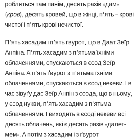
робляться там панім, десять разів «дам»
(кров)
, десять кровей, що в жінці, п’ять – крові
чистої і п’ять крові нечистої.
П’ять хасадим і п’ять ґвурот, що в Даат Зеїр
Анпіна. П’ять хасадим з п’ятьма їхніми
облаченнями, спускаються в єсод Зеїр
Анпіна. А п’ять ґвурот з п’ятьма їхніми
облаченнями, спускаються в єсод некеви. І в
час зівуґу дає Зеїр Анпін з єсода, що в ньому,
у єсод нукви, п’ять хасадим з п’ятьма
облаченнями. І виходить в єсоді некеви всі
десять облачень, які є десять разів «далет-
мем». А потім з хасадим і з ґвурот