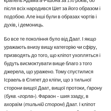
крапель Адама а-Рішона за 130 років, бо
після всіх народився Шет за його образом і
подобою. Але інші були в образах чортів і
духів, і демониць.
Бо все те покоління було від Даат. І якщо
уражають внизу вищу категорію чи сфіру,
призводять до того, що кліпот ухопляться і
будуть висмоктувати вище благо з того
джерела, що уражено. Тому спустилися
Ісраель в Єгипет до кліпи, що з тильної
сторони вищої Даат, вищої протоки, ґарону
(букв. «горла»)
. Фараон – шия ззаду, в
ахораїм
(тильній стороні)
Даат. І кліпот