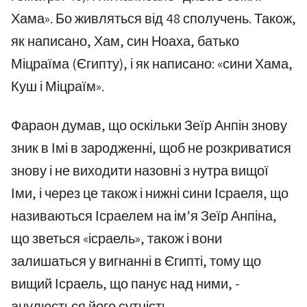
Хама». Бо живляться від 48 сполучень. Також,
як написано, Хам, син Ноаха, батько
Міцраїма (Єгипту), і як написано: «сини Хама,
Куш і Міцраїм».
Фараон думав, що оскільки Зеїр Анпін знову
зник в Імі в зародженні, щоб не розкриватися
знову і не виходити назовні з нутра вищої
Іми, і через це також і нижні сини Ісраеля, що
називаються Ісраелем на ім’я Зеїр Анпіна,
що зветься «ісраель», також і вони
залишаться у вигнанні в Єгипті, тому що
вищий Ісраель, що панує над ними, -
анулюється його сутність.