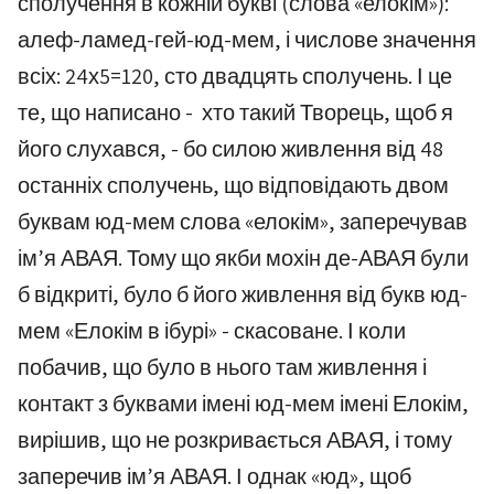
сполучення в кожній букві (слова «елокім»):
алеф-ламед-гей-юд-мем, і числове значення
всіх: 24х5=120, сто двадцять сполучень. І це
те, що написано - хто такий Творець, щоб я
його слухався, - бо силою живлення від 48
останніх сполучень, що відповідають двом
буквам юд-мем слова «елокім», заперечував
ім’я АВАЯ. Тому що якби мохін де-АВАЯ були
б відкриті, було б його живлення від букв юд-
мем «Елокім в ібурі» - скасоване. І коли
побачив, що було в нього там живлення і
контакт з буквами імені юд-мем імені Елокім,
вирішив, що не розкривається АВАЯ, і тому
заперечив ім’я АВАЯ. І однак «юд», щоб