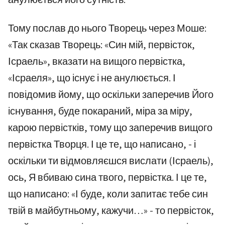
Тому послав до нього Творець через Моше:
«Так сказав Творець: «Син мій, первісток,
Ісраель», вказати на вищого первістка,
«Ісраеля», що існує і не анулюється. І
повідомив йому, що оскільки заперечив Його
існування, буде покараний, міра за міру,
карою первістків, тому що заперечив вищого
первістка Творця. І це те, що написано, - і
оскільки ти відмовляєшся вислати (Ісраель),
ось, Я вбиваю сина твого, первістка. І це те,
що написано: «І буде, коли запитає тебе син
твій в майбутньому, кажучи…» - то первісток,