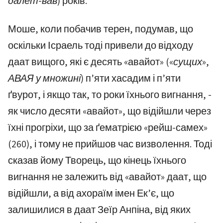
далет-вав)
років.
Моше, коли побачив терен, подумав, що
оскільки Ісраель тоді привели до відходу
даат вищого, які є десять «авайот»
(«сущих»,
АВАЯ у множині)
п’яти хасадим і п’яти
ґвурот, і якщо так, то роки їхнього вигнання, -
як число десяти «авайот», що відійшли через
їхні прогріхи, що за ґематрією «рейш-самех»
(260), і тому не прийшов час визволення. Тоді
сказав йому Творець, що кінець їхнього
вигнання не залежить від «авайот» даат, що
відійшли, а від ахораїм імен Ек’є, що
залишилися в даат Зеїр Анпіна, від яких