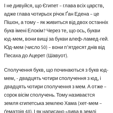
І не дивуйся, що Єгипет – глава всіх царств,
адже глава чотирьох річок Ґан Едена – це
Пішон, а тому – як живиться від двох останніх
букв імені Елокім? Через те, що ось, букви
юд-мем, вони вищі за букви алеф-ламед-гей.
Юд-мем (число 50) – вони п’ятдесят днів від
Песаха до Ацерет (Шавуот).
Сполучення букв, що починаються з букв юд-
мем, - двадцять чотири сполучення з юд, і
двадцять чотири сполучення з мем. А отже –
сорок вісім сполучень. Тому називаєтся
земля єгипетська землею Хама (хет-мем –
ґематрія 48). І як написано «дива в землі