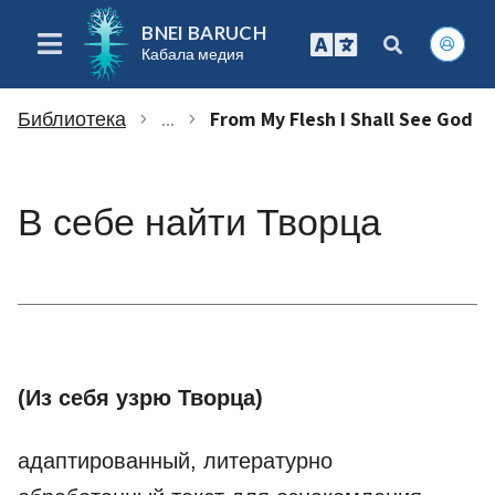
BNEI BARUCH
Кабала медия
Библиотека
...
From My Flesh I Shall See God
chevron_right
chevron_right
В себе найти Творца
(Из себя узрю Творца)
адаптированный, литературно