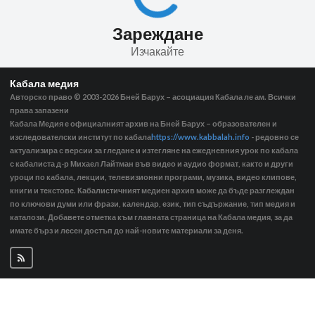
Зареждане
Изчакайте
Кабала медия
Авторско право © 2003-2026
Бней Барух – асоциация Кабала ле ам. Всички
права запазени
Кабала Медия е официалният архив на Бней Барух – образователен и
изследователски институт по кабала
https://www.kabbalah.info
- редовно се
актуализира с версии за гледане и изтегляне на ежедневния урок по кабала
с кабалиста д-р Михаел Лайтман във видео и аудио формат, както и други
уроци по кабала, лекции, телевизионни програми, музика, видео клипове,
книги и текстове. Кабалистичният медиен архив може да бъде разглеждан
по ключови думи или фрази, календар, език, тип съдържание, тип медия и
каталози. Добавете отметка към главната страница на Кабала медия, за да
имате бърз и лесен достъп до най-новите материали за деня.