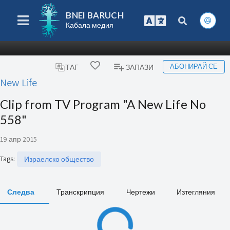
BNEI BARUCH
Кабала медия
АБОНИРАЙ СЕ
ТАГ
ЗАПАЗИ
New Life
Clip from TV Program "A New Life No
558"
19 апр 2015
Tags
:
Израелско общество
Следва
Транскрипция
Чертежи
Изтегляния