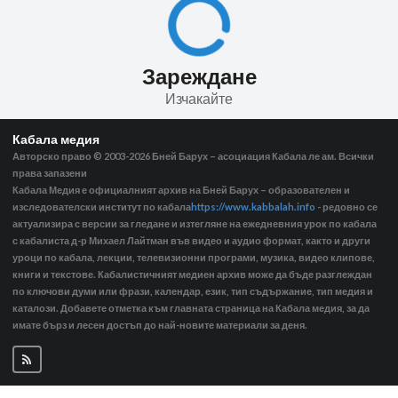
Зареждане
Изчакайте
Кабала медия
Авторско право © 2003-2026
Бней Барух – асоциация Кабала ле ам. Всички
права запазени
Кабала Медия е официалният архив на Бней Барух – образователен и
изследователски институт по кабала
https://www.kabbalah.info
- редовно се
актуализира с версии за гледане и изтегляне на ежедневния урок по кабала
с кабалиста д-р Михаел Лайтман във видео и аудио формат, както и други
уроци по кабала, лекции, телевизионни програми, музика, видео клипове,
книги и текстове. Кабалистичният медиен архив може да бъде разглеждан
по ключови думи или фрази, календар, език, тип съдържание, тип медия и
каталози. Добавете отметка към главната страница на Кабала медия, за да
имате бърз и лесен достъп до най-новите материали за деня.