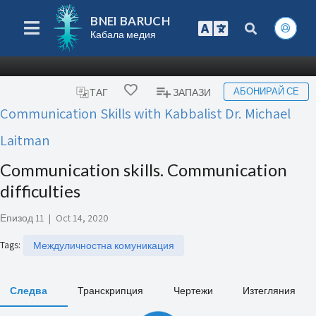
BNEI BARUCH
Кабала медия
АБОНИРАЙ СЕ
ТАГ
ЗАПАЗИ
Communication Skills with Kabbalist Dr. Michael
Laitman
Communication skills. Communication
difficulties
Епизод 11
|
Oct 14, 2020
Tags
:
Междуличностна комуникация
Следва
Транскрипция
Чертежи
Изтегляния