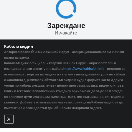
Зареждане
Изчакайте
Кабала медия
Авторско право © 2003-2026
Бней Барух – асоциация Кабала ле ам. Всички
права запазени
Кабала Медия е официалният архив на Бней Барух – образователен и
изследователски институт по кабала
https://www.kabbalah.info
- редовно се
актуализира с версии за гледане и изтегляне на ежедневния урок по кабала
с кабалиста д-р Михаел Лайтман във видео и аудио формат, както и други
уроци по кабала, лекции, телевизионни програми, музика, видео клипове,
книги и текстове. Кабалистичният медиен архив може да бъде разглеждан
по ключови думи или фрази, календар, език, тип съдържание, тип медия и
каталози. Добавете отметка към главната страница на Кабала медия, за да
имате бърз и лесен достъп до най-новите материали за деня.