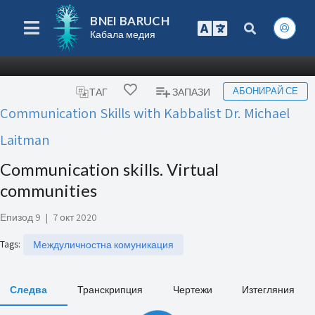
BNEI BARUCH
Кабала медия
АБОНИРАЙ СЕ
ТАГ
ЗАПАЗИ
Communication Skills with Kabbalist Dr. Michael
Laitman
Communication skills. Virtual
communities
Епизод 9
|
7 окт 2020
Tags
:
Междуличностна комуникация
Следва
Транскрипция
Чертежи
Изтегляния