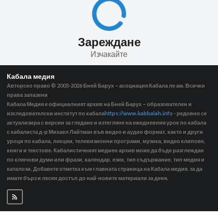
Зареждане
Изчакайте
Кабала медия
Авторско право © 2003-2026
Бней Барух – асоциация Кабала ле ам. Всички
права запазени
Кабала Медия е официалният архив на Бней Барух – образователен и
изследователски институт по кабала
https://www.kabbalah.info
- редовно се
актуализира с версии за гледане и изтегляне на ежедневния урок по кабала
с кабалиста д-р Михаел Лайтман във видео и аудио формат, както и други
уроци по кабала, лекции, телевизионни програми, музика, видео клипове,
книги и текстове. Кабалистичният медиен архив може да бъде разглеждан
по ключови думи или фрази, календар, език, тип съдържание, тип медия и
каталози. Добавете отметка към главната страница на Кабала медия, за да
имате бърз и лесен достъп до най-новите материали за деня.