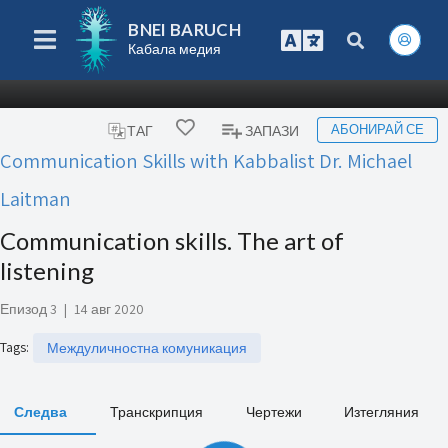
BNEI BARUCH
Кабала медия
АБОНИРАЙ СЕ
ТАГ
ЗАПАЗИ
Communication Skills with Kabbalist Dr. Michael
Laitman
Communication skills. The art of
listening
Епизод 3
|
14 авг 2020
Tags
:
Междуличностна комуникация
Следва
Транскрипция
Чертежи
Изтегляния