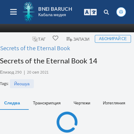
BNEI BARUCH
Кабала медия
АБОНИРАЙ СЕ
ТАГ
ЗАПАЗИ
Secrets of the Eternal Book
Secrets of the Eternal Book 14
Епизод 290
|
20 сеп 2021
Tags
:
Йеошуа
Следва
Транскрипция
Чертежи
Изтегляния