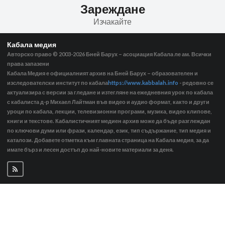
Зареждане
Изчакайте
Кабала медия
Авторско право © 2003-2026
Бней Барух – асоциация Кабала ле ам. Всички
права запазени
Кабала Медия е официалният архив на Бней Барух – образователен и
изследователски институт по кабала
https://www.kabbalah.info
- редовно се
актуализира с версии за гледане и изтегляне на ежедневния урок по кабала
с кабалиста д-р Михаел Лайтман във видео и аудио формат, както и други
уроци по кабала, лекции, телевизионни програми, музика, видео клипове,
книги и текстове. Кабалистичният медиен архив може да бъде разглеждан
по ключови думи или фрази, календар, език, тип съдържание, тип медия и
каталози. Добавете отметка към главната страница на Кабала медия, за да
имате бърз и лесен достъп до най-новите материали за деня.