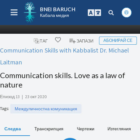
BNEI BARUCH
Кабала медия
АБОНИРАЙ СЕ
ТАГ
ЗАПАЗИ
Communication Skills with Kabbalist Dr. Michael
Laitman
Communication skills. Love as a law of
nature
Епизод 13
|
23 окт 2020
Tags
:
Междуличностна комуникация
Следва
Транскрипция
Чертежи
Изтегляния