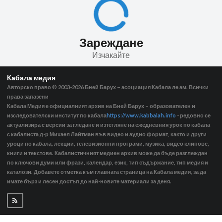
Зареждане
Изчакайте
Кабала медия
Авторско право © 2003-2026
Бней Барух – асоциация Кабала ле ам. Всички
права запазени
Кабала Медия е официалният архив на Бней Барух – образователен и
изследователски институт по кабала
https://www.kabbalah.info
- редовно се
актуализира с версии за гледане и изтегляне на ежедневния урок по кабала
с кабалиста д-р Михаел Лайтман във видео и аудио формат, както и други
уроци по кабала, лекции, телевизионни програми, музика, видео клипове,
книги и текстове. Кабалистичният медиен архив може да бъде разглеждан
по ключови думи или фрази, календар, език, тип съдържание, тип медия и
каталози. Добавете отметка към главната страница на Кабала медия, за да
имате бърз и лесен достъп до най-новите материали за деня.