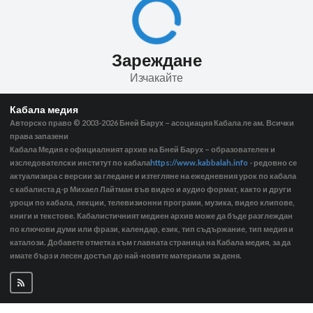
Зареждане
Изчакайте
Кабала медия
Авторско право © 2003-2026
Бней Барух – асоциация Кабала ле ам. Всички
права запазени
Кабала Медия е официалният архив на Бней Барух – образователен и
изследователски институт по кабала
https://www.kabbalah.info
- редовно се
актуализира с версии за гледане и изтегляне на ежедневния урок по кабала
с кабалиста д-р Михаел Лайтман във видео и аудио формат, както и други
уроци по кабала, лекции, телевизионни програми, музика, видео клипове,
книги и текстове. Кабалистичният медиен архив може да бъде разглеждан
по ключови думи или фрази, календар, език, тип съдържание, тип медия и
каталози. Добавете отметка към главната страница на Кабала медия, за да
имате бърз и лесен достъп до най-новите материали за деня.