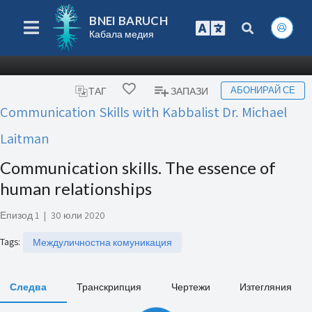
BNEI BARUCH
Кабала медия
АБОНИРАЙ СЕ
ТАГ
ЗАПАЗИ
Communication Skills with Kabbalist Dr. Michael
Laitman
Communication skills. The essence of
human relationships
Епизод 1
|
30 юли 2020
Tags
:
Междуличностна комуникация
Следва
Транскрипция
Чертежи
Изтегляния