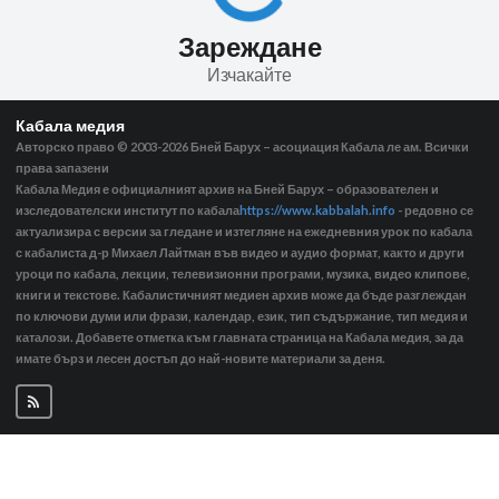
Зареждане
Изчакайте
Кабала медия
Авторско право © 2003-2026
Бней Барух – асоциация Кабала ле ам. Всички
права запазени
Кабала Медия е официалният архив на Бней Барух – образователен и
изследователски институт по кабала
https://www.kabbalah.info
- редовно се
актуализира с версии за гледане и изтегляне на ежедневния урок по кабала
с кабалиста д-р Михаел Лайтман във видео и аудио формат, както и други
уроци по кабала, лекции, телевизионни програми, музика, видео клипове,
книги и текстове. Кабалистичният медиен архив може да бъде разглеждан
по ключови думи или фрази, календар, език, тип съдържание, тип медия и
каталози. Добавете отметка към главната страница на Кабала медия, за да
имате бърз и лесен достъп до най-новите материали за деня.