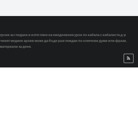
ерсии за гледане и изтегляне на ежедневния урок по кабала с кабалиста д-р
тичният медиен архив може да бъде разглеждан по ключови думи или фрази,
 материали за деня.