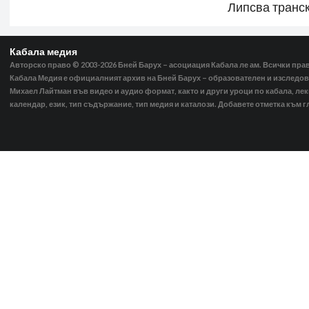
Липсва транс
Кабала медия
Авторско право © 2003-2026
Бней Барух – асоциация Кабала ле ам. Всички пра
Кабала Медия е официалният архив на Бней Барух – образователен и изследов
Михаел Лайтман във видео и аудио формат, както и други уроци по кабала, ле
календар, език, тип съдържание, тип медия и каталози. Добавете отметка към г