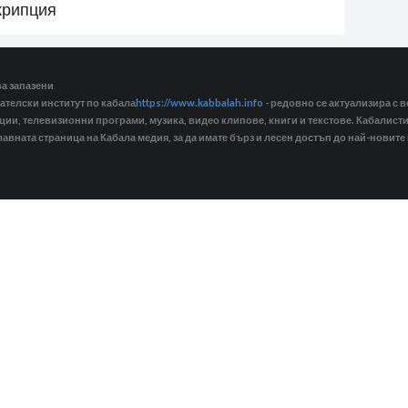
крипция
ва запазени
ателски институт по кабала
https://www.kabbalah.info
- редовно се актуализира с в
кции, телевизионни програми, музика, видео клипове, книги и текстове. Кабалис
лавната страница на Кабала медия, за да имате бърз и лесен достъп до най-новите