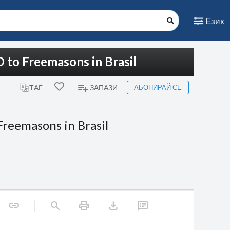
Език
 to Freemasons in Brasil
АБОНИРАЙ СЕ
ТАГ
ЗАПАЗИ
Freemasons in Brasil
print
download
link
search