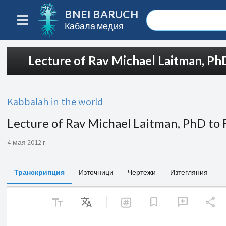
BNEI BARUCH
Кабала медия
Lecture of Rav Michael Laitman, PhD
Kabbalah in the world
Lecture of Rav Michael Laitman, PhD to 
4 мая 2012 г.
Транскрипция
Източници
Чертежи
Изтегляния
text_fields
Translate
share
bookmark
add_comment