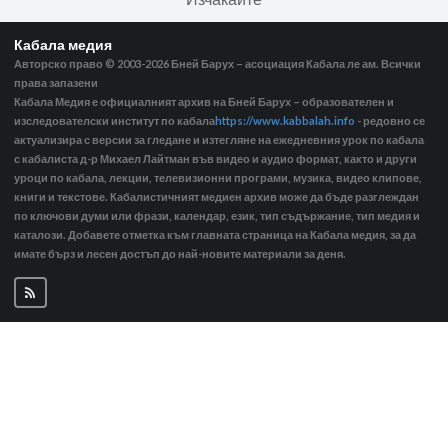
Кабала медия
Авторско право © 2003-2026
Бней Барух – асоциация Кабала ле ам. Всички
права запазени
Кабала Медия е официалният архив на Бней Барух – образователен и
изследователски институт по кабала
https://www.kabbalah.info
- редовно се
актуализира с версии за гледане и изтегляне на ежедневния урок по кабала
с кабалиста д-р Михаел Лайтман във видео и аудио формат, както и други
уроци по кабала, лекции, телевизионни програми, музика, видео клипове,
книги и текстове. Кабалистичният медиен архив може да бъде разглеждан
по ключови думи или фрази, календар, език, тип съдържание, тип медия и
каталози. Добавете отметка към главната страница на Кабала медия, за да
имате бърз и лесен достъп до най-новите материали за деня.