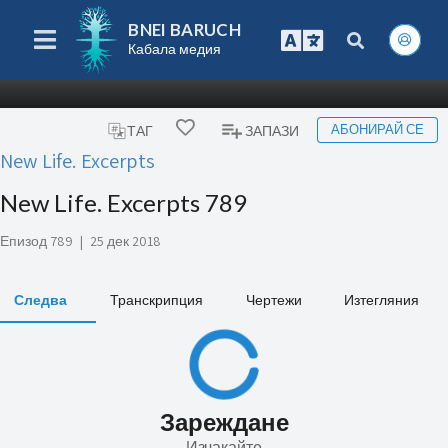
BNEI BARUCH
Кабала медия
АБОНИРАЙ СЕ
ТАГ
ЗАПАЗИ
New Life. Excerpts
New Life. Excerpts 789
Епизод 789
|
25 дек 2018
Следва
Транскрипция
Чертежи
Изтегляния
Зареждане
Изчакайте