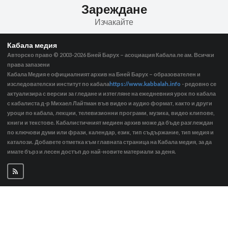
Зареждане
Изчакайте
Кабала медия
Авторско право © 2003-2026
Бней Барух – асоциация Кабала ле ам. Всички
права запазени
Кабала Медия е официалният архив на Бней Барух – образователен и
изследователски институт по кабала
https://www.kabbalah.info
- редовно се
актуализира с версии за гледане и изтегляне на ежедневния урок по кабала
с кабалиста д-р Михаел Лайтман във видео и аудио формат, както и други
уроци по кабала, лекции, телевизионни програми, музика, видео клипове,
книги и текстове. Кабалистичният медиен архив може да бъде разглеждан
по ключови думи или фрази, календар, език, тип съдържание, тип медия и
каталози. Добавете отметка към главната страница на Кабала медия, за да
имате бърз и лесен достъп до най-новите материали за деня.